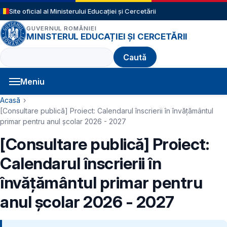
Sari la conținutul principal
Site oficial al Ministerului Educației și Cercetării
GUVERNUL ROMÂNIEI
MINISTERUL EDUCAȚIEI ȘI CERCETĂRII
Caută
Meniu
Navigație principală
Cale de navigare
Acasă
[Consultare publică] Proiect: Calendarul înscrierii în învăţământul
primar pentru anul şcolar 2026 - 2027
[Consultare publică] Proiect:
Calendarul înscrierii în
învăţământul primar pentru
anul şcolar 2026 - 2027