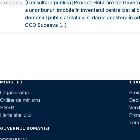
[Consultare publică] Proiect: Hotărâre de Guvern 
29.07.2026
a unor bunuri imobile în inventarul centralizat al b
domeniul public al statului și darea acestora în ad
CCD Suceava (...)
MINISTER
TRA
Organigramă
Proi
Ordine de ministru
Decla
PNRR
Venit
Harta site-ului
Prot
Terme
GUVERNUL ROMÂNIEI
www.gov.ro