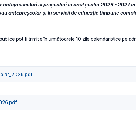
r antepreșcolari și preșcolari în anul școlar 2026 - 2027 î
/sau antepreșcolar și în servicii de educație timpurie comp
i publice pot fi trimise în următoarele 10 zile calendaristice pe a
colar_2026.pdf
2026.pdf