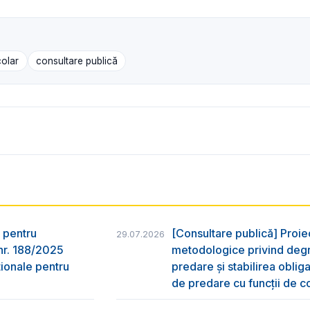
colar
consultare publică
 pentru
[Consultare publică] Proi
29.07.2026
nr. 188/2025
metodologice privind degr
ţionale pentru
predare şi stabilirea oblig
de predare cu funcții de co