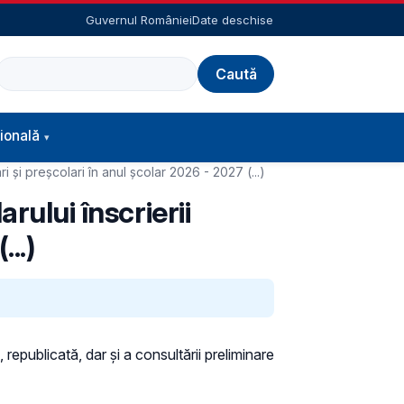
Guvernul României
Date deschise
Caută
ională
i și preșcolari în anul școlar 2026 - 2027 (...)
rului înscrierii
..)
 republicată, dar și a consultării preliminare