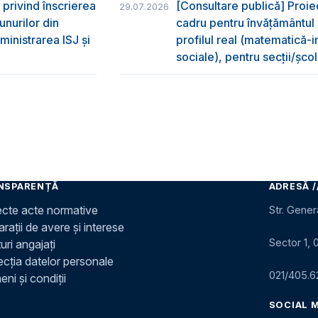
privind înscrierea
[Consultare publică] Proie
29.07.2026
unurilor din
cadru pentru învățământul li
ministrarea ISJ și
profilul real (matematică-in
sociale), pentru secții/șc
NSPARENȚĂ
ADRESĂ /
ecte acte normative
Str. Gener
rații de avere și interese
Sector 1, 
uri angajați
ecția datelor personale
021/405.6
ni și condiții
SOCIAL 