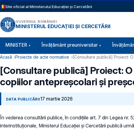
Sari la conținutul principal
Site oficial al Ministerului Educației și Cercetării
GUVERNUL ROMÂNIEI
MINISTERUL EDUCAȚIEI ȘI CERCETĂRII
Navigație principală
MINISTER
Învăţământ preuniversitar
Învățămân
Cale de navigare
Acasă
Proiecte de acte normative
[Consultare publică] Proiect: O 
[Consultare publică] Proiect: O 
copiilor antepreșcolari și preșco
17 martie 2026
DATA PUBLICĂRII
În vederea consultării publice, în condiţiile art. 7 din Legea nr.
interinstituționale, Ministerul Educaţiei și Cercetării publică urmă