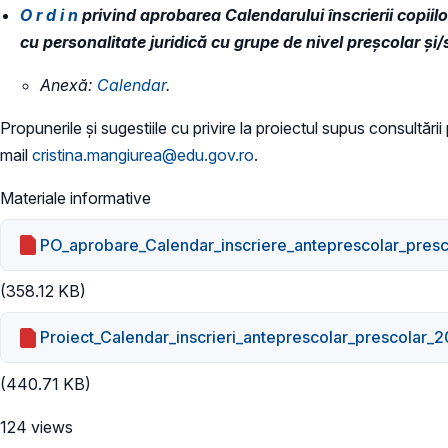
O r d i n
privind aprobarea Calendarului înscrierii copiilo
cu personalitate juridică cu grupe de nivel preșcolar și
Anexă:
​Calendar
.
Propunerile și sugestiile cu privire la proiectul supus consultări
mail
cristina.mangiurea@edu.gov.ro
.
Materiale informative
PO_aprobare_Calendar_inscriere_anteprescolar_pres
(358.12 KB)
Proiect_Calendar_inscrieri_anteprescolar_prescolar_
(440.71 KB)
124 views