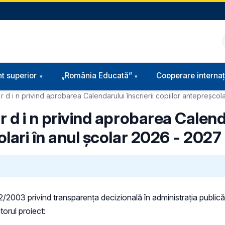
t superior
„România Educată”
Cooperare internaț
r d i n privind aprobarea Calendarului înscrierii copiilor antepreșcolar
r d i n privind aprobarea Calenda
lari în anul școlar 2026 - 2027 (.
 52/2003 privind transparenţa decizională în administraţia publică,
torul proiect: