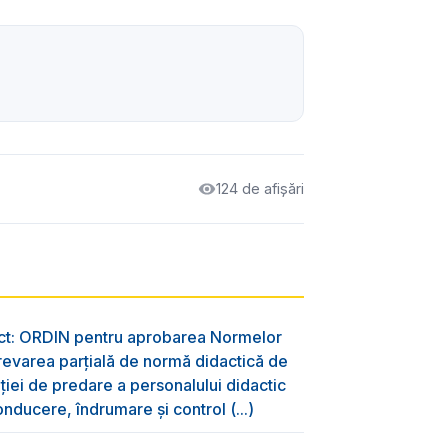
124 de afișări
ect: ORDIN pentru aprobarea Normelor
evarea parțială de normă didactică de
aţiei de predare a personalului didactic
nducere, îndrumare și control (...)