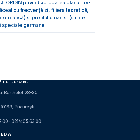
ct: ORDIN privind aprobarea planurilor-
ceal cu frecvență zi, filiera teoretică,
formatică) și profilul umanist (științe
oli speciale germane
/ TELEFOANE
al Berthelot 28–30
010168, București
2.00
·
021/405.63.00
MEDIA