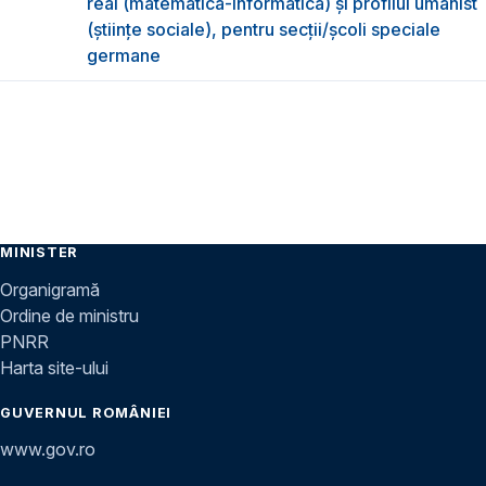
real (matematică-informatică) și profilul umanist
(științe sociale), pentru secții/școli speciale
germane
MINISTER
Organigramă
Ordine de ministru
PNRR
Harta site-ului
GUVERNUL ROMÂNIEI
www.gov.ro