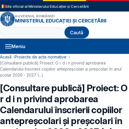
Sari la conținutul principal
Site oficial al Ministerului Educației și Cercetării
GUVERNUL ROMÂNIEI
MINISTERUL EDUCAȚIEI ȘI CERCETĂRII
Caută
Meniu
Navigație principală
Cale de navigare
Acasă
Proiecte de acte normative
[Consultare publică] Proiect: O r d i n privind aprobarea
Calendarului înscrierii copiilor antepreșcolari și preșcolari în anul
școlar 2026 - 2027 (...)
[Consultare publică] Proiect: O
r d i n privind aprobarea
Calendarului înscrierii copiilor
antepreșcolari și preșcolari în