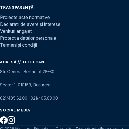
TRANSPARENȚĂ
Proiecte acte normative
Declarații de avere și interese
Venituri angajați
Protecția datelor personale
Termeni și condiții
ADRESĂ // TELEFOANE
Str. General Berthelot 28–30
Sector 1, 010168, București
021/405.62.00
·
021/405.63.00
SOCIAL MEDIA
© 2026 Ministerul Educației și Cercetării. Toate drepturile rezervate.