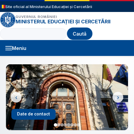
Sari la conținutul principal
Site oficial al Ministerului Educației și Cercetării
GUVERNUL ROMÂNIEI
MINISTERUL EDUCAȚIEI ȘI CERCETĂRII
Caută
Meniu
Navigație principală
‹
›
Structură an școlar 2026 - 2027