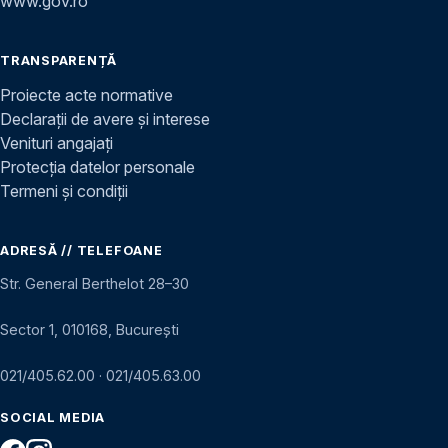
www.gov.ro
TRANSPARENȚĂ
Proiecte acte normative
Declarații de avere și interese
Venituri angajați
Protecția datelor personale
Termeni și condiții
ADRESĂ // TELEFOANE
Str. General Berthelot 28–30
Sector 1, 010168, București
021/405.62.00
·
021/405.63.00
SOCIAL MEDIA