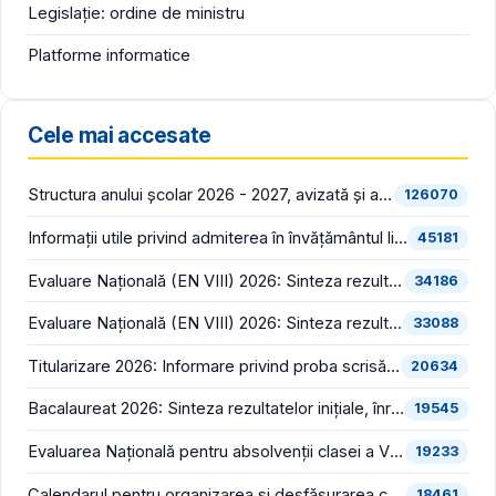
Legislație: ordine de ministru
Platforme informatice
Cele mai accesate
Structura anului școlar 2026 - 2027, avizată și aprobată
126070
Informații utile privind admiterea în învățământul liceal (an școlar 2026 - 2027)
45181
Evaluare Națională (EN VIII) 2026: Sinteza rezultatelor inițiale (înainte de contestații)
34186
Evaluare Națională (EN VIII) 2026: Sinteza rezultatelor finale (după soluționarea contestațiilor)
33088
Titularizare 2026: Informare privind proba scrisă din cadrul concursului național pentru ocuparea posturilor/catedrelor didactice vacante/rezervate din învățământul preuniversitar
20634
Bacalaureat 2026: Sinteza rezultatelor inițiale, înregistrate în prima sesiune (înainte de contestații)
19545
Evaluarea Națională pentru absolvenții clasei a VIII-a (EN VIII 2026) începe luni, 22 iunie
19233
Calendarul pentru organizarea și desfășurarea concursului pentru ocuparea funcțiilor vacante de director și director adjunct din școlile de stat și bibliografia pentru proba scrisă din cadrul concursului, în consultare publică
18461