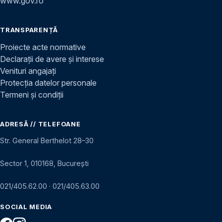
www.gov.ro
TRANSPARENȚĂ
Proiecte acte normative
Declarații de avere și interese
Venituri angajați
Protecția datelor personale
Termeni și condiții
ADRESĂ // TELEFOANE
Str. General Berthelot 28–30
Sector 1, 010168, București
021/405.62.00
·
021/405.63.00
SOCIAL MEDIA