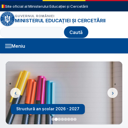
Sari la conținutul principal
Site oficial al Ministerului Educației și Cercetării
GUVERNUL ROMÂNIEI
MINISTERUL EDUCAȚIEI ȘI CERCETĂRII
Caută
Meniu
Navigație principală
‹
›
Structură an școlar 2026 - 2027