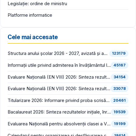
Legislație: ordine de ministru
Platforme informatice
Cele mai accesate
Structura anului școlar 2026 - 2027, avizată și aprobată
123179
Informații utile privind admiterea în învățământul liceal (an școlar 2026 - 2027)
45167
Evaluare Națională (EN VIII) 2026: Sinteza rezultatelor inițiale (înainte de contestații)
34154
Evaluare Națională (EN VIII) 2026: Sinteza rezultatelor finale (după soluționarea contestațiilor)
33078
Titularizare 2026: Informare privind proba scrisă din cadrul concursului național pentru ocuparea posturilor/catedrelor didactice vacante/rezervate din învățământul preuniversitar
20461
Bacalaureat 2026: Sinteza rezultatelor inițiale, înregistrate în prima sesiune (înainte de contestații)
19539
Evaluarea Națională pentru absolvenții clasei a VIII-a (EN VIII 2026) începe luni, 22 iunie
19199
Calendarul pentru organizarea și desfășurarea concursului pentru ocuparea funcțiilor vacante de director și director adjunct din școlile de stat și bibliografia pentru proba scrisă din cadrul concursului, în consultare publică
18414