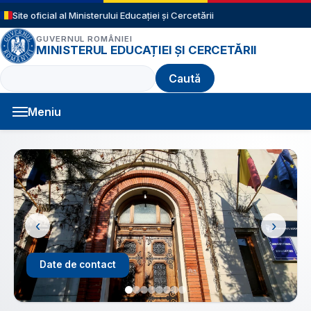
Sari la conținutul principal
Site oficial al Ministerului Educației și Cercetării
GUVERNUL ROMÂNIEI
MINISTERUL EDUCAȚIEI ȘI CERCETĂRII
Caută
Meniu
Navigație principală
‹
›
Structură an școlar 2026 - 2027