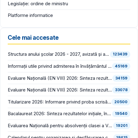
Legislație: ordine de ministru
Platforme informatice
Cele mai accesate
Structura anului școlar 2026 - 2027, avizată și aprobată
123439
Informații utile privind admiterea în învățământul liceal (an școlar 2026 - 2027)
45169
Evaluare Națională (EN VIII) 2026: Sinteza rezultatelor inițiale (înainte de contestații)
34159
Evaluare Națională (EN VIII) 2026: Sinteza rezultatelor finale (după soluționarea contestațiilor)
33078
Titularizare 2026: Informare privind proba scrisă din cadrul concursului național pentru ocuparea posturilor/catedrelor didactice vacante/rezervate din învățământul preuniversitar
20500
Bacalaureat 2026: Sinteza rezultatelor inițiale, înregistrate în prima sesiune (înainte de contestații)
19540
Evaluarea Națională pentru absolvenții clasei a VIII-a (EN VIII 2026) începe luni, 22 iunie
19201
Calendarul pentru organizarea și desfășurarea concursului pentru ocuparea funcțiilor vacante de director și director adjunct din școlile de stat și bibliografia pentru proba scrisă din cadrul concursului, în consultare publică
18415