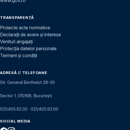
www.gov.ro
TRANSPARENȚĂ
Proiecte acte normative
Declarații de avere și interese
Venituri angajați
Protecția datelor personale
Termeni și condiții
ADRESĂ // TELEFOANE
Str. General Berthelot 28–30
Sector 1, 010168, București
021/405.62.00
·
021/405.63.00
SOCIAL MEDIA