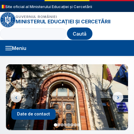
Sari la conținutul principal
Site oficial al Ministerului Educației și Cercetării
GUVERNUL ROMÂNIEI
MINISTERUL EDUCAȚIEI ȘI CERCETĂRII
Caută
Meniu
Navigație principală
‹
›
Structură an școlar 2026 - 2027