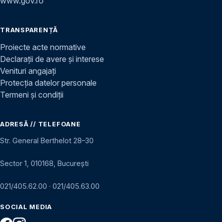
www.gov.ro
TRANSPARENȚĂ
Proiecte acte normative
Declarații de avere și interese
Venituri angajați
Protecția datelor personale
Termeni și condiții
ADRESĂ // TELEFOANE
Str. General Berthelot 28–30
Sector 1, 010168, București
021/405.62.00
·
021/405.63.00
SOCIAL MEDIA