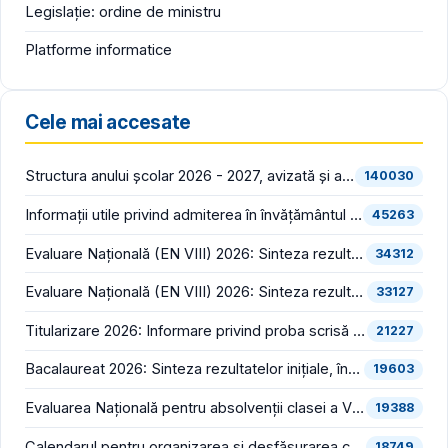
Legislație: ordine de ministru
Platforme informatice
Cele mai accesate
Structura anului școlar 2026 - 2027, avizată și aprobată
140030
Informații utile privind admiterea în învățământul liceal (an școlar 2026 - 2027)
45263
Evaluare Națională (EN VIII) 2026: Sinteza rezultatelor inițiale (înainte de contestații)
34312
Evaluare Națională (EN VIII) 2026: Sinteza rezultatelor finale (după soluționarea contestațiilor)
33127
Titularizare 2026: Informare privind proba scrisă din cadrul concursului național pentru ocuparea posturilor/catedrelor didactice vacante/rezervate din învățământul preuniversitar
21227
Bacalaureat 2026: Sinteza rezultatelor inițiale, înregistrate în prima sesiune (înainte de contestații)
19603
Evaluarea Națională pentru absolvenții clasei a VIII-a (EN VIII 2026) începe luni, 22 iunie
19388
Calendarul pentru organizarea și desfășurarea concursului pentru ocuparea funcțiilor vacante de director și director adjunct din școlile de stat și bibliografia pentru proba scrisă din cadrul concursului, în consultare publică
18749