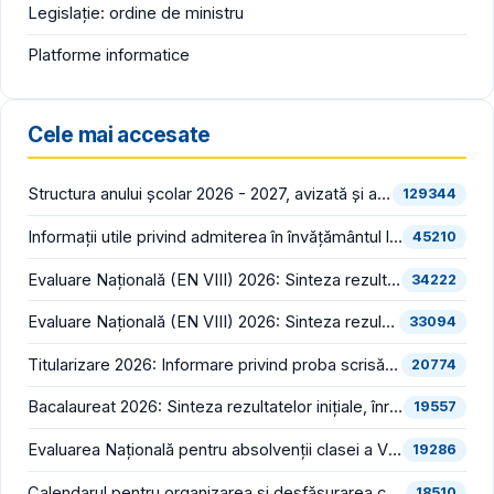
Legislație: ordine de ministru
Platforme informatice
Cele mai accesate
Structura anului școlar 2026 - 2027, avizată și aprobată
129344
Informații utile privind admiterea în învățământul liceal (an școlar 2026 - 2027)
45210
Evaluare Națională (EN VIII) 2026: Sinteza rezultatelor inițiale (înainte de contestații)
34222
Evaluare Națională (EN VIII) 2026: Sinteza rezultatelor finale (după soluționarea contestațiilor)
33094
Titularizare 2026: Informare privind proba scrisă din cadrul concursului național pentru ocuparea posturilor/catedrelor didactice vacante/rezervate din învățământul preuniversitar
20774
Bacalaureat 2026: Sinteza rezultatelor inițiale, înregistrate în prima sesiune (înainte de contestații)
19557
Evaluarea Națională pentru absolvenții clasei a VIII-a (EN VIII 2026) începe luni, 22 iunie
19286
Calendarul pentru organizarea și desfășurarea concursului pentru ocuparea funcțiilor vacante de director și director adjunct din școlile de stat și bibliografia pentru proba scrisă din cadrul concursului, în consultare publică
18510