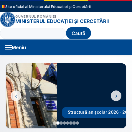
Sari la conținutul principal
Site oficial al Ministerului Educației și Cercetării
GUVERNUL ROMÂNIEI
MINISTERUL EDUCAȚIEI ȘI CERCETĂRII
Caută
Meniu
Navigație principală
‹
›
Structură an școlar 2026 - 2027