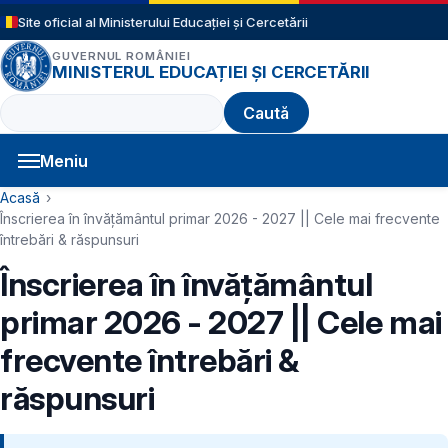
Sari la conținutul principal
Site oficial al Ministerului Educației și Cercetării
GUVERNUL ROMÂNIEI
MINISTERUL EDUCAȚIEI ȘI CERCETĂRII
Caută
Meniu
Navigație principală
Cale de navigare
Acasă
Înscrierea în învățământul primar 2026 - 2027 || Cele mai frecvente
întrebări & răspunsuri
Înscrierea în învățământul
primar 2026 - 2027 || Cele mai
frecvente întrebări &
răspunsuri