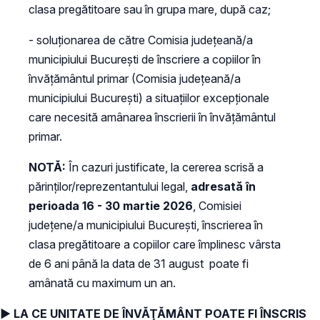
clasa pregătitoare sau în grupa mare, după caz;
- soluționarea de către Comisia județeană/a
municipiului București de înscriere a copiilor în
învățământul primar (Comisia județeană/a
municipiului București) a situațiilor excepționale
care necesită amânarea înscrierii în învățământul
primar.
NOTĂ:
În cazuri justificate, la cererea scrisă a
părinților/reprezentantului legal,
adresată în
perioada 16 - 30 martie 2026
, Comisiei
judeţene/a municipiului Bucureşti, înscrierea în
clasa pregătitoare a copiilor care împlinesc vârsta
de 6 ani până la data de 31 august poate fi
amânată cu maximum un an.
► LA CE UNITATE DE ÎNVĂŢĂMÂNT POATE FI ÎNSCRIS