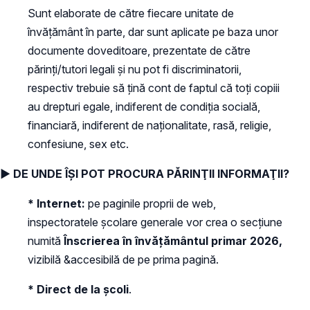
Sunt elaborate de către fiecare unitate de
învăţământ în parte, dar sunt aplicate pe baza unor
documente doveditoare, prezentate de către
părinţi/tutori legali şi nu pot fi discriminatorii,
respectiv trebuie să ţină cont de faptul că toţi copiii
au drepturi egale, indiferent de condiţia socială,
financiară, indiferent de naţionalitate, rasă, religie,
confesiune, sex etc.
► DE UNDE ÎŞI POT PROCURA PĂRINŢII INFORMAŢII?
* Internet:
pe paginile proprii de web,
inspectoratele şcolare generale vor crea o secţiune
numită
Înscrierea în învăţământul primar 2026,
vizibilă &accesibilă de pe prima pagină.
* Direct de la şcoli
.