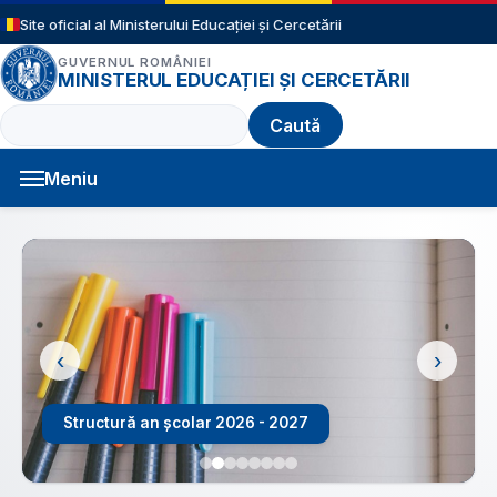
Sari la conținutul principal
Site oficial al Ministerului Educației și Cercetării
GUVERNUL ROMÂNIEI
MINISTERUL EDUCAȚIEI ȘI CERCETĂRII
Caută
Meniu
Navigație principală
‹
›
Structură an școlar 2026 - 2027