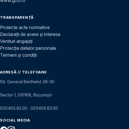
www.gov.ro
TRANSPARENȚĂ
Proiecte acte normative
Declarații de avere și interese
Venituri angajați
Protecția datelor personale
Termeni și condiții
ADRESĂ // TELEFOANE
Str. General Berthelot 28–30
Sector 1, 010168, București
021/405.62.00
·
021/405.63.00
SOCIAL MEDIA