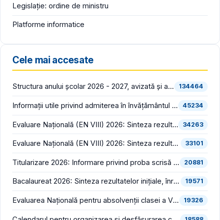
Legislație: ordine de ministru
Platforme informatice
Cele mai accesate
Structura anului școlar 2026 - 2027, avizată și aprobată
134464
Informații utile privind admiterea în învățământul liceal (an școlar 2026 - 2027)
45234
Evaluare Națională (EN VIII) 2026: Sinteza rezultatelor inițiale (înainte de contestații)
34263
Evaluare Națională (EN VIII) 2026: Sinteza rezultatelor finale (după soluționarea contestațiilor)
33101
Titularizare 2026: Informare privind proba scrisă din cadrul concursului național pentru ocuparea posturilor/catedrelor didactice vacante/rezervate din învățământul preuniversitar
20881
Bacalaureat 2026: Sinteza rezultatelor inițiale, înregistrate în prima sesiune (înainte de contestații)
19571
Evaluarea Națională pentru absolvenții clasei a VIII-a (EN VIII 2026) începe luni, 22 iunie
19326
Calendarul pentru organizarea și desfășurarea concursului pentru ocuparea funcțiilor vacante de director și director adjunct din școlile de stat și bibliografia pentru proba scrisă din cadrul concursului, în consultare publică
18588