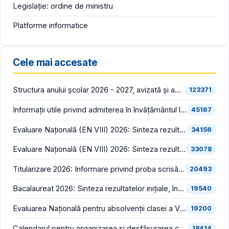
Legislație: ordine de ministru
Platforme informatice
Cele mai accesate
Structura anului școlar 2026 - 2027, avizată și aprobată
123371
Informații utile privind admiterea în învățământul liceal (an școlar 2026 - 2027)
45167
Evaluare Națională (EN VIII) 2026: Sinteza rezultatelor inițiale (înainte de contestații)
34156
Evaluare Națională (EN VIII) 2026: Sinteza rezultatelor finale (după soluționarea contestațiilor)
33078
Titularizare 2026: Informare privind proba scrisă din cadrul concursului național pentru ocuparea posturilor/catedrelor didactice vacante/rezervate din învățământul preuniversitar
20493
Bacalaureat 2026: Sinteza rezultatelor inițiale, înregistrate în prima sesiune (înainte de contestații)
19540
Evaluarea Națională pentru absolvenții clasei a VIII-a (EN VIII 2026) începe luni, 22 iunie
19200
Calendarul pentru organizarea și desfășurarea concursului pentru ocuparea funcțiilor vacante de director și director adjunct din școlile de stat și bibliografia pentru proba scrisă din cadrul concursului, în consultare publică
18414