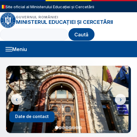
Sari la conținutul principal
Site oficial al Ministerului Educației și Cercetării
GUVERNUL ROMÂNIEI
MINISTERUL EDUCAȚIEI ȘI CERCETĂRII
Caută
Meniu
Navigație principală
‹
›
Structură an școlar 2026 - 2027