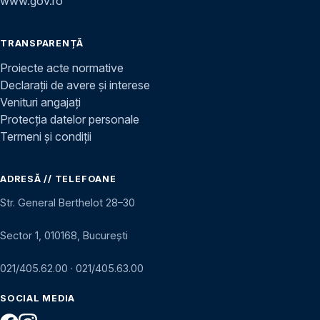
www.gov.ro
TRANSPARENȚĂ
Proiecte acte normative
Declarații de avere și interese
Venituri angajați
Protecția datelor personale
Termeni și condiții
ADRESĂ // TELEFOANE
Str. General Berthelot 28–30
Sector 1, 010168, București
021/405.62.00
·
021/405.63.00
SOCIAL MEDIA