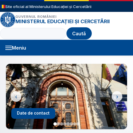
Sari la conținutul principal
Site oficial al Ministerului Educației și Cercetării
GUVERNUL ROMÂNIEI
MINISTERUL EDUCAȚIEI ȘI CERCETĂRII
Caută
Meniu
Navigație principală
‹
›
Structură an școlar 2026 - 2027