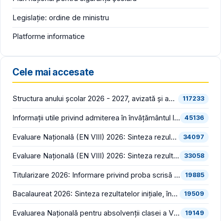
Legislație: ordine de ministru
Platforme informatice
Cele mai accesate
Structura anului școlar 2026 - 2027, avizată și aprobată
117233
Informații utile privind admiterea în învățământul liceal (an școlar 2026 - 2027)
45136
Evaluare Națională (EN VIII) 2026: Sinteza rezultatelor inițiale (înainte de contestații)
34097
Evaluare Națională (EN VIII) 2026: Sinteza rezultatelor finale (după soluționarea contestațiilor)
33058
Titularizare 2026: Informare privind proba scrisă din cadrul concursului național pentru ocuparea posturilor/catedrelor didactice vacante/rezervate din învățământul preuniversitar
19885
Bacalaureat 2026: Sinteza rezultatelor inițiale, înregistrate în prima sesiune (înainte de contestații)
19509
Evaluarea Națională pentru absolvenții clasei a VIII-a (EN VIII 2026) începe luni, 22 iunie
19149