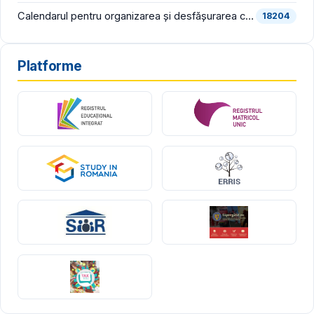
Calendarul pentru organizarea și desfășurarea concursului pentru ocuparea funcțiilor vacante de director și director adjunct din școlile de stat și bibliografia pentru proba scrisă din cadrul concursului, în consultare publică
18204
Platforme