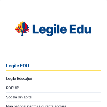
Legile EDU
Legile Educației
ROFUIP
Școala din spital
Plan național pentru siguranța școlară