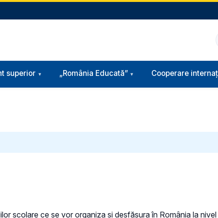
t superior
„România Educată”
Cooperare internaț
iilor școlare ce se vor organiza și desfășura în România la nivel