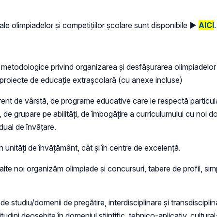
ale olimpiadelor și competițiilor școlare sunt disponibile ►
AICI
.
etodologice privind organizarea și desfășurarea olimpiadelor ș
 proiecte de educație extrașcolară (cu anexe incluse)
ferent de vârstă, de programe educative care le respectă particula
de grupare pe abilităţi, de îmbogăţire a curriculumului cu noi d
dual de învăţare.
t în unităţi de învăţământ, cât şi în centre de excelenţă.
înalte noi organizăm olimpiade şi concursuri, tabere de profil, sim
 de studiu/domenii de pregătire, interdisciplinare și transdiscipl
dini deosebite în domeniul științific, tehnico-aplicativ, cultural-a