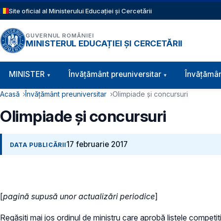
Sari la conținutul principal
Site oficial al Ministerului Educației și Cercetării
GUVERNUL ROMÂNIEI
MINISTERUL EDUCAȚIEI ȘI CERCETĂRII
Navigație principală
MINISTER
Învăţământ preuniversitar
Învățămân
Cale de navigare
Acasă
Învățământ preuniversitar
Olimpiade și concursuri
Olimpiade și concursuri
17 februarie 2017
DATA PUBLICĂRII
[
pagină supusă unor actualizări periodice
]
Regăsiți mai jos ordinul de ministru care aprobă listele competiț