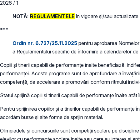
2026 / 1
NOTĂ:
REGULAMENTELE
în vigoare și/sau actualizate 
***
Ordin nr. 6.727/25.11.2025
pentru aprobarea Normelor m
a Regulamentului specific de întocmire a calendarelor de
Copiii şi tinerii capabili de performanţe înalte beneficiază, indi
performanţei. Aceste programe sunt de aprofundare a învăţării, 
competenţă, de accelerare a promovării conform ritmului indivi
Statul sprijină copiii şi tinerii capabili de performanţe înalte atâ
Pentru sprijinirea copiilor şi a tinerilor capabili de performanţe 
acordăm burse şi alte forme de sprijin material.
Olimpiadele și concursurile sunt competiții școlare pe discipline
elevilor cu performanțe școlare înalte sau care au interes și aptitu