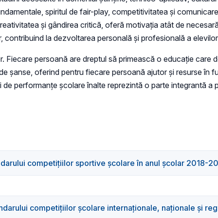
undamentale, spiritul de fair-play, competitivitatea și comunicar
reativitatea şi gândirea critică, oferă motivația atât de necesară
lor, contribuind la dezvoltarea personală și profesională a elevilo
or. Fiecare persoană are dreptul să primească o educaţie care dezv
de șanse, oferind pentru fiecare persoană ajutor şi resurse în fun
abili de performanţe şcolare înalte reprezintă o parte integrantă 
rului competițiilor sportive școlare în anul școlar 2018-2
rului competițiilor școlare internaționale, naționale și re