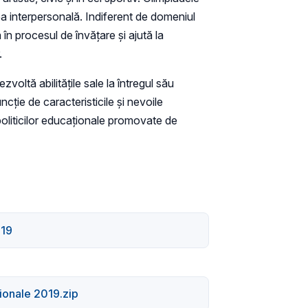
ea interpersonală. Indiferent de domeniul
 în procesul de învățare și ajută la
r.
oltă abilitățile sale la întregul său
cție de caracteristicile şi nevoile
a politicilor educaţionale promovate de
019
gionale 2019.zip