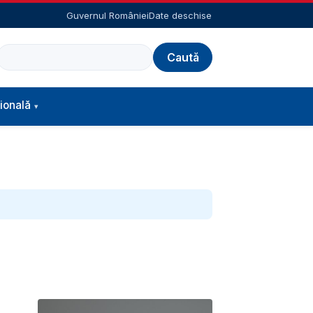
Guvernul României
Date deschise
Caută
ională