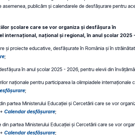
. De asemenea, publicăm și calendarele de desfășurare pentru ac
ilor școlare care se vor organiza și desfășura în
l internațional, național și regional, în anul școlar 2025
lare și proiecte educative, desfășurate în România și în străinătat
re
;
i desfășura în anul școlar 2025 - 2026, pentru elevii din învăță
turilor naționale pentru participarea la olimpiadele internaționale
esfășurare
;
in partea Ministerului Educației și Cercetării care se vor organiz
 +
Calendar desfășurare
;
 din partea Ministerului Educației și Cercetării care se vor organ
 +
Calendar desfășurare
;