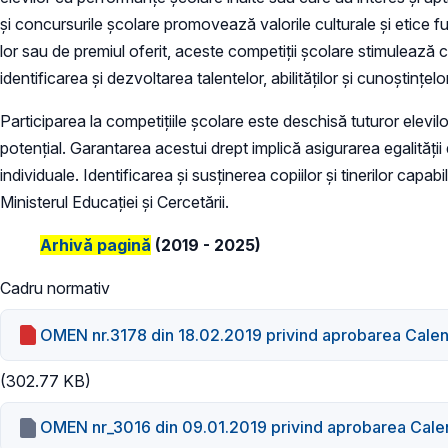
şi concursurile școlare promovează valorile culturale și etice f
lor sau de premiul oferit, aceste competiţii şcolare stimulează c
identificarea și dezvoltarea talentelor, abilităților și cunoștințe
Participarea la competițiile școlare este deschisă tuturor elevil
potenţial. Garantarea acestui drept implică asigurarea egalităţii 
individuale. Identificarea şi susţinerea copiilor şi tinerilor cap
Ministerul Educaţiei și Cercetării.
Arhivă pagină
(2019 - 2025)
Cadru normativ
OMEN nr.3178 din 18.02.2019 privind aprobarea Calenda
(302.77 KB)
OMEN nr_3016 din 09.01.2019 privind aprobarea Calenda