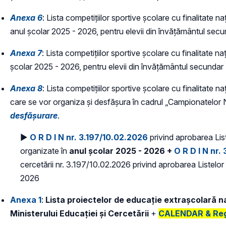
Anexa 6
:
Lista competițiilor sportive școlare cu finalitate 
anul școlar 2025 - 2026, pentru elevii din învățământul sec
Anexa 7
: Lista competițiilor sportive școlare cu finalitate 
școlar 2025 - 2026, pentru elevii din învățământul secundar 
Anexa 8
:
Lista competițiilor sportive școlare cu finalitate na
care se vor organiza și desfășura în cadrul „Campionatelor 
desfășurare
.
►
O R D I N nr. 3.197/10.02.2026
privind aprobarea List
organizate în
anul școlar 2025 - 2026 +
O R D I N nr
cercetării nr. 3.197/10.02.2026 privind aprobarea Listelor
2026
Anexa 1
:
Lista proiectelor de educație extrașcolară na
Ministerului Educației și Cercetării
+
CALENDAR & Regu