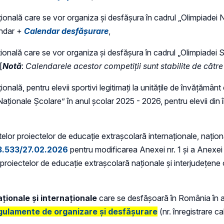
națională care se vor organiza și desfășura în cadrul „Olimpiadei
undar +
Calendar desfășurare
,
națională care se vor organiza și desfășura în cadrul „Olimpiadei 
[
Notă
:
Calendarele acestor competiții sunt stabilite de către 
țională, pentru elevii sportivi legitimați la unitățile de învățămân
Naționale Școlare” în anul școlar 2025 - 2026, pentru elevii di
elor proiectelor de educație extrașcolară internaționale, naționa
. 3.533/27.02.2026
pentru modificarea Anexei nr. 1 și a Anexei nr
 proiectelor de educație extrașcolară naționale și interjudețene
ționale și internaționale
care se desfășoară în România în 
lamente de organizare și desfășurare
(nr. înregistrare 