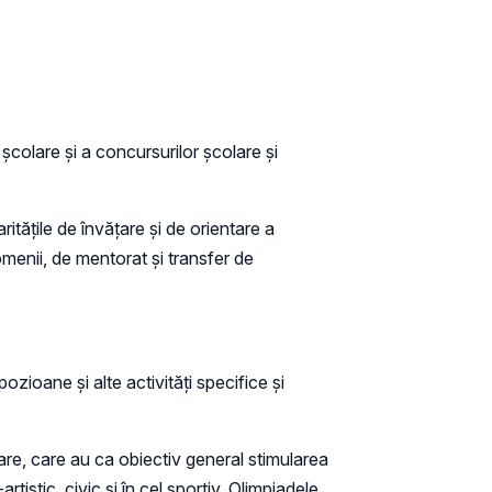
colare și a concursurilor școlare și
rităţile de învăţare şi de orientare a
omenii, de mentorat şi transfer de
pozioane şi alte activităţi specifice şi
inare, care au ca obiectiv general stimularea
rtistic, civic şi în cel sportiv. Olimpiadele