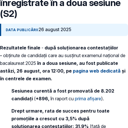
înregistrate în a doua sesiune
(S2)
26 august 2025
DATA PUBLICĂRII
Rezultatele finale
-
după soluționarea contestațiilor
-
obținute de candidații care au susținut examenul naţional de
bacalaureat 2025
în a doua sesiune, au fost publicate
astăzi, 26 august, ora 12:00, pe
pagina web dedicată
și
în centrele de examen.
Sesiunea curentă a fost promovată de 8.202
candidați
(
+896,
în raport cu
prima afișare
).
Drept urmare, rata de succes pentru toate
promoțiile a crescut cu 3,5% după
soluționarea contestațiilor: 31,9%
(față de