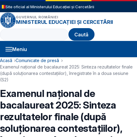
Sari la conținutul principal
Site oficial al Ministerului Educației și Cercetării
GUVERNUL ROMÂNIEI
MINISTERUL EDUCAȚIEI ȘI CERCETĂRII
Caută
Meniu
Navigație principală
Cale de navigare
Acasă
Comunicate de presă
Examenul național de bacalaureat 2025: Sinteza rezultatelor finale
(după soluționarea contestațiilor), înregistrate în a doua sesiune
(S2)
Examenul național de
bacalaureat 2025: Sinteza
rezultatelor finale (după
soluționarea contestațiilor),