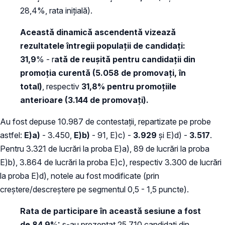
28,4%, rata inițială).
Aceast
ă dinamică ascendentă
vizează
rezultatele întregii populații de candidați:
31,9
% - r
ată de reușită pentru candidații din
promoția curentă (5.058 de promovați, în
total)
, respectiv
31,8%
pentru promoțiile
anterioare (3.144 de promovați).
Au fost depuse 10.987 de contestații, repartizate pe probe
astfel:
E)a)
- 3.450,
E)b)
- 91, E)c) -
3.929
și E)d) -
3.517
.
Pentru 3.321 de lucrări la proba E)a), 89 de lucrări la proba
E)b), 3.864 de lucrări la proba E)c), respectiv 3.300 de lucrări
la proba E)d), notele au fost modificate (prin
creștere/descreștere pe segmentul 0,5 - 1,5 puncte).
Rata de participare în această sesiune a fost
de 84,9%:
s-au prezentat 25.710 candidaţi din