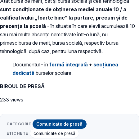
Atât bursa de merit, cât și bursa socială și cea tehnologică
sunt condiționate de obținerea mediei anuale 10 / a
calificativului „foarte bine” la purtare, precum și de
prezența la școală
- în situaţia în care elevii acumulează 10
sau mai multe absenţe nemotivate într-o lună, nu
primesc bursa de merit, bursa socială, respectiv bursa
tehnologică, după caz, pentru luna respectivă.
Documentul - în
formă integrală
+
secțiunea
dedicată
burselor școlare.
BIROUL DE PRESĂ
233 views
CATEGORIE
Comunicate de presă
ETICHETE
comunicate de presă