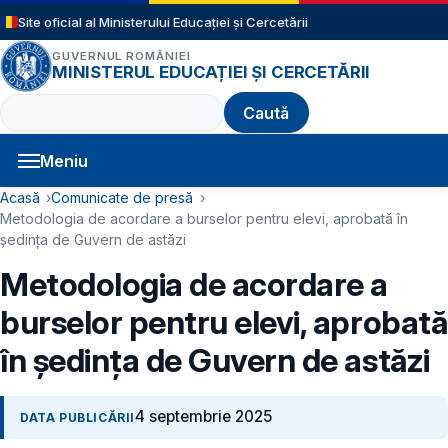
Sari la conținutul principal
Site oficial al Ministerului Educației și Cercetării
GUVERNUL ROMÂNIEI
MINISTERUL EDUCAȚIEI ȘI CERCETĂRII
Caută
Meniu
Navigație principală
Cale de navigare
Acasă
Comunicate de presă
Metodologia de acordare a burselor pentru elevi, aprobată în
ședința de Guvern de astăzi
Metodologia de acordare a
burselor pentru elevi, aprobată
în ședința de Guvern de astăzi
4 septembrie 2025
DATA PUBLICĂRII