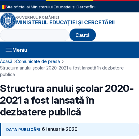
Sari la conținutul principal
Site oficial al Ministerului Educației și Cercetării
GUVERNUL ROMÂNIEI
MINISTERUL EDUCAȚIEI ȘI CERCETĂRII
Caută
Meniu
Navigație principală
Cale de navigare
Acasă
Comunicate de presă
Structura anului școlar 2020-2021 a fost lansată în dezbatere
publică
Structura anului școlar 2020-
2021 a fost lansată în
dezbatere publică
6 ianuarie 2020
DATA PUBLICĂRII