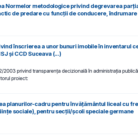
rea Normelor metodologice privind degrevarea parți
actic de predare cu funcții de conducere, îndrumare și
ind înscrierea a unor bunuri imobile în inventarul ce
ISJ și CCD Suceava (...)
 52/2003 privind transparenţa decizională în administraţia publică,
torul proiect:
 planurilor-cadru pentru învățământul liceal cu frecve
iințe sociale), pentru secții/școli speciale germane