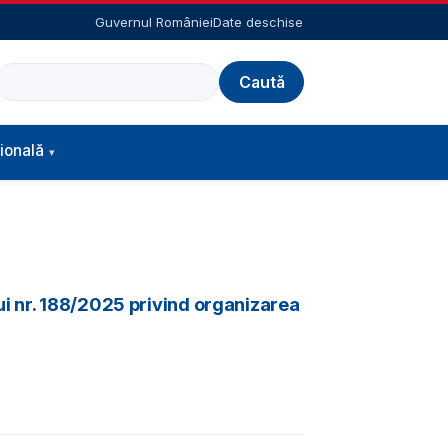
Guvernul României
Date deschise
Caută
ională
ui nr. 188/2025 privind organizarea