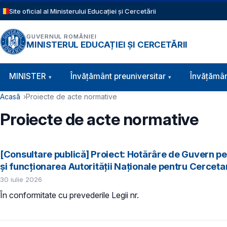
Sari la conținutul principal
Site oficial al Ministerului Educației și Cercetării
GUVERNUL ROMÂNIEI
MINISTERUL EDUCAȚIEI ȘI CERCETĂRII
Navigație principală
MINISTER
Învăţământ preuniversitar
Învățămân
Cale de navigare
Acasă
Proiecte de acte normative
Proiecte de acte normative
[Consultare publică] Proiect: Hotărâre de Guvern p
şi funcţionarea Autorităţii Naţionale pentru Cerceta
30 iulie 2026
În conformitate cu prevederile
Legii nr.