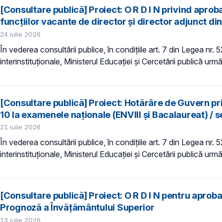
[Consultare publică] Proiect: O R D I N privind apr
funcțiilor vacante de director și director adjunct din
24 iulie 2026
În vederea consultării publice, în condiţiile art. 7 din Legea nr.
interinstituționale, Ministerul Educaţiei și Cercetării publică urmă
[Consultare publică] Proiect: Hotărâre de Guvern pr
10 la examenele naționale (ENVIII și Bacalaureat) / s
21 iulie 2026
În vederea consultării publice, în condiţiile art. 7 din Legea nr.
interinstituționale, Ministerul Educaţiei și Cercetării publică urmă
[Consultare publică] Proiect: O R D I N pentru aprob
Prognoză a Învăţământului Superior
13 iulie 2026