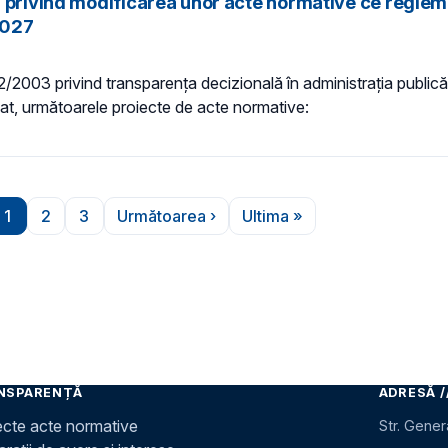
n privind modificarea unor acte normative ce regle
2027
 52/2003 privind transparenţa decizională în administraţia publică,
tașat, următoarele proiecte de acte normative:
1
2
3
Următoarea ›
Ultima »
Pagina
Pagina
Pagina
Pagina următoare
Ultima pagină
NSPARENȚĂ
ADRESĂ /
ecte acte normative
Str. Gener