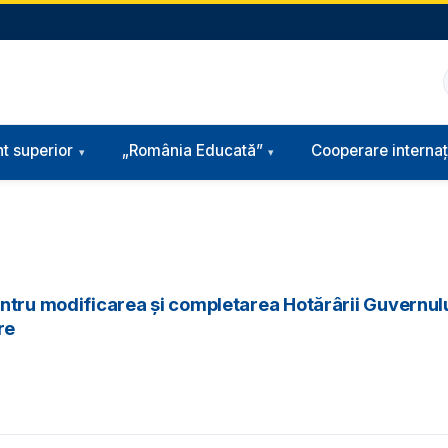
t superior
„România Educată”
Cooperare internaț
entru modificarea și completarea Hotărârii Guvernul
re