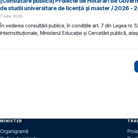
[Consultare publică] Proiecte de Hotărâri de Guver
de studii universitare de licență și master / 2026 - 
7 iulie 2026
În vederea consultării publice, în condiţiile art. 7 din Legea nr.
interinstituționale, Ministerul Educaţiei și Cercetării publică, a
Paginare
MINISTER
TRA
Organigramă
Proi