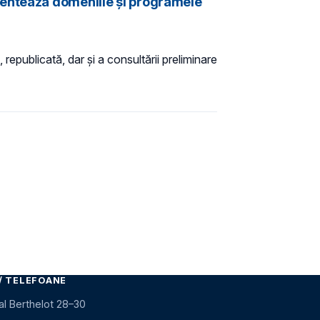
mentează domeniile şi programele
 republicată, dar și a consultării preliminare
/ TELEFOANE
al Berthelot 28–30