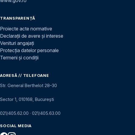
www.gov.ro
TRANSPARENȚĂ
Proiecte acte normative
Declarații de avere și interese
Venituri angajați
Protecția datelor personale
Termeni și condiții
ADRESĂ // TELEFOANE
Str. General Berthelot 28–30
Sector 1, 010168, București
021/405.62.00
·
021/405.63.00
SOCIAL MEDIA