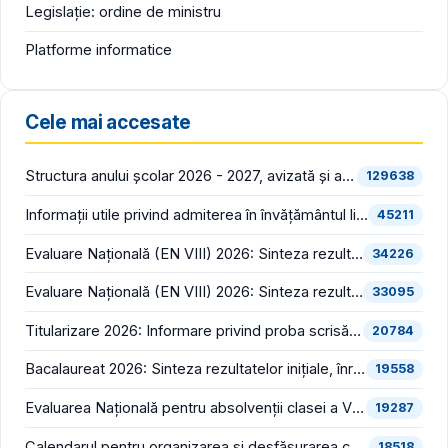
Legislație: ordine de ministru
Platforme informatice
Cele mai accesate
Structura anului școlar 2026 - 2027, avizată și aprobată
129638
Informații utile privind admiterea în învățământul liceal (an școlar 2026 - 2027)
45211
Evaluare Națională (EN VIII) 2026: Sinteza rezultatelor inițiale (înainte de contestații)
34226
Evaluare Națională (EN VIII) 2026: Sinteza rezultatelor finale (după soluționarea contestațiilor)
33095
Titularizare 2026: Informare privind proba scrisă din cadrul concursului național pentru ocuparea posturilor/catedrelor didactice vacante/rezervate din învățământul preuniversitar
20784
Bacalaureat 2026: Sinteza rezultatelor inițiale, înregistrate în prima sesiune (înainte de contestații)
19558
Evaluarea Națională pentru absolvenții clasei a VIII-a (EN VIII 2026) începe luni, 22 iunie
19287
Calendarul pentru organizarea și desfășurarea concursului pentru ocuparea funcțiilor vacante de director și director adjunct din școlile de stat și bibliografia pentru proba scrisă din cadrul concursului, în consultare publică
18518