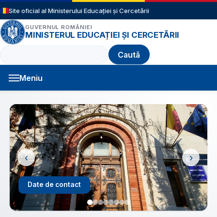
Sari la conținutul principal
Site oficial al Ministerului Educației și Cercetării
GUVERNUL ROMÂNIEI
MINISTERUL EDUCAȚIEI ȘI CERCETĂRII
Caută
Meniu
Navigație principală
‹
›
Structură an școlar 2026 - 2027