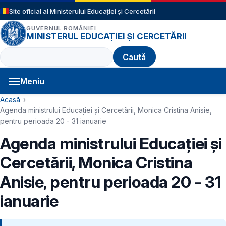
Sari la conținutul principal
Site oficial al Ministerului Educației și Cercetării
GUVERNUL ROMÂNIEI
MINISTERUL EDUCAȚIEI ȘI CERCETĂRII
Caută
Meniu
Navigație principală
Cale de navigare
Acasă
Agenda ministrului Educației și Cercetării, Monica Cristina Anisie,
pentru perioada 20 - 31 ianuarie
Agenda ministrului Educației și
Cercetării, Monica Cristina
Anisie, pentru perioada 20 - 31
ianuarie