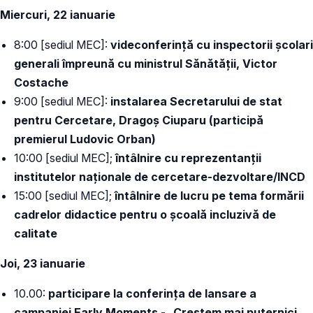
Miercuri, 22 ianuarie
8:00 [sediul MEC]:
videconferință cu inspectorii școlari
generali împreună cu ministrul Sănătății, Victor
Costache
9:00 [sediul MEC]:
instalarea Secretarului de stat
pentru Cercetare, Dragoș Ciuparu (participă
premierul Ludovic Orban)
10:00 [sediul MEC];
întâlnire cu reprezentanții
institutelor naționale de cercetare-dezvoltare/INCD
15:00 [sediul MEC];
întâlnire de lucru pe tema formării
cadrelor didactice pentru o școală incluzivă de
calitate
Joi, 23 ianuarie
10.00:
participare la conferința de lansare a
campaniei Early Moments - „Creștem mai puternici