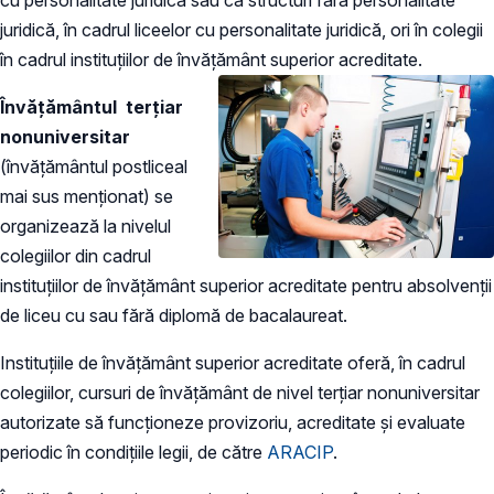
juridică, în cadrul liceelor cu personalitate juridică, ori în colegii
în cadrul instituţiilor de învăţământ superior acreditate.
Învăţământul terţiar
nonuniversitar
(învăţământul postliceal
mai sus menționat) se
organizează la nivelul
colegiilor din cadrul
instituţiilor de învăţământ superior acreditate pentru absolvenţii
de liceu cu sau fără diplomă de bacalaureat.
Instituţiile de învăţământ superior acreditate oferă, în cadrul
colegiilor, cursuri de învăţământ de nivel terţiar nonuniversitar
autorizate să funcţioneze provizoriu, acreditate şi evaluate
periodic în condiţiile legii, de către
ARACIP
.