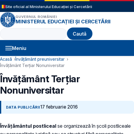
Sari la conținutul principal
Site oficial al Ministerului Educației și Cercetării
GUVERNUL ROMÂNIEI
MINISTERUL EDUCAȚIEI ȘI CERCETĂRII
Caută
Meniu
Navigație principală
Cale de navigare
Acasă
Învățământ preuniversitar
Învățământ Terțiar Nonuniversitar
Învățământ Terțiar
Nonuniversitar
17 februarie 2016
DATA PUBLICĂRII
Învăţământul postliceal
se organizează în şcoli postliceale
cu personalitate juridică sau ca structuri fără personalitate