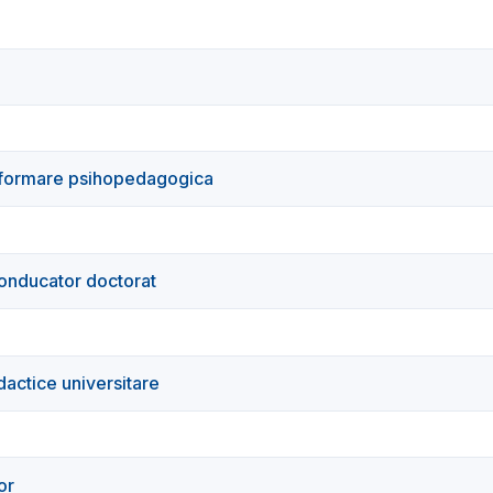
 formare psihopedagogica
onducator doctorat
actice universitare
or