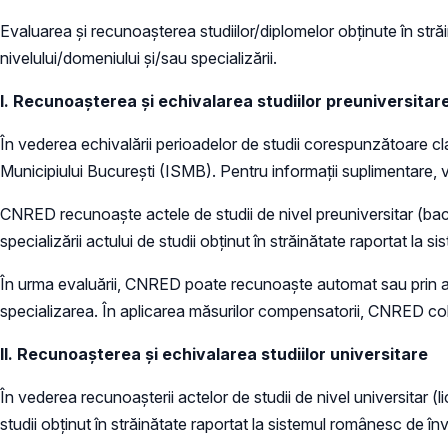
Evaluarea și recunoașterea studiilor/diplomelor obținute în stră
nivelului/domeniului și/sau specializării.
I. Recunoaşterea și echivalarea studiilor preuniversitar
În vederea echivalării perioadelor de studii corespunzătoare cla
Municipiului București (ISMB). Pentru informații suplimentare, 
CNRED recunoaște actele de studii de nivel preuniversitar (bacal
specializării actului de studii obținut în străinătate raportat la
În urma evaluării, CNRED poate recunoaște automat sau prin ap
specializarea. În aplicarea măsurilor compensatorii, CNRED col
II. Recunoaşterea și echivalarea studiilor universitare
În vederea recunoașterii actelor de studii de nivel universitar (li
studii obținut în străinătate raportat la sistemul românesc de î