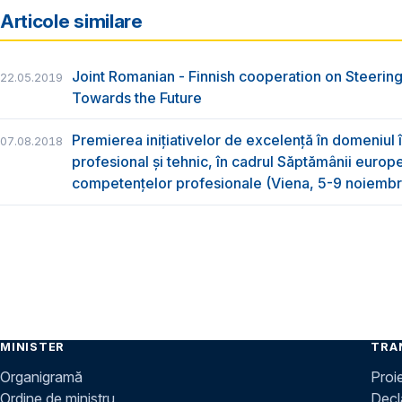
Articole similare
Joint Romanian - Finnish cooperation on Steerin
22.05.2019
Towards the Future
Premierea inițiativelor de excelență în domeniul
07.08.2018
profesional și tehnic, în cadrul Săptămânii europ
competențelor profesionale (Viena, 5-9 noiembr
MINISTER
TRA
Organigramă
Proi
Ordine de ministru
Decla