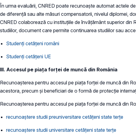
În urma evaluării, CNRED poate recunoaște automat actele de stud
de diferenţă sau alte măsuri compensatorii, nivelul diplomei, do
CNRED colaborează cu instituțiile de învățământ superior din
studiilor, document care permite continuarea studiilor sau acc
Studenți cetățeni români
Studenți cetățeni UE
III. Accesul pe piața forței de muncă din România
Recunoaşterea pentru accesul pe piaţa forţei de muncă din Româ
acestora, precum și beneficiari de o formă de protecție intern
Recunoaşterea pentru accesul pe piaţa forţei de muncă din Rom
recunoaștere studii preuniversitare cetățeni state terțe
recunoaștere studii universitare cetățeni state terțe