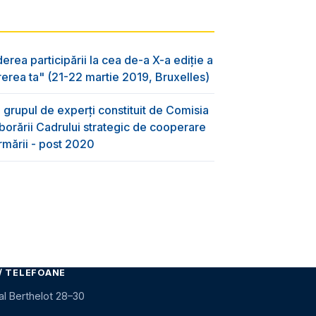
derea participării la cea de-a X-a ediție a
rerea ta" (21-22 martie 2019, Bruxelles)
 grupul de experți constituit de Comisia
orării Cadrului strategic de cooperare
ormării - post 2020
/ TELEFOANE
al Berthelot 28–30