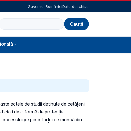
Guvernul României
Date deschise
Caută
ională
te actele de studii deținute de cetățenii
ficiari de o formă de protecție
ea accesului pe piața forței de muncă din