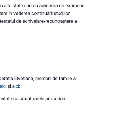
din alte state sau cu aplicarea de examene
re în vederea continuării studiilor,
testatul de echivalare/recunoaștere a
aţia Elveţiană, membrii de familie ai
aici
și
aici
:
mitate cu următoarele proceduri: