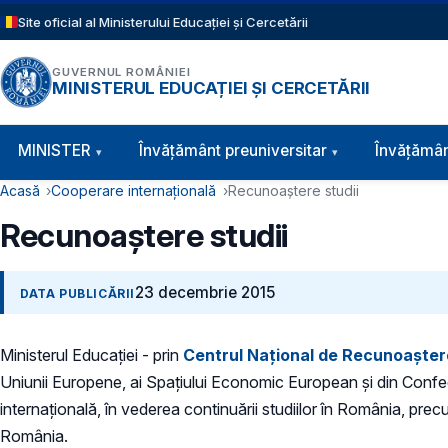
Sari la conținutul principal
Site oficial al Ministerului Educației și Cercetării
GUVERNUL ROMÂNIEI
MINISTERUL EDUCAȚIEI ȘI CERCETĂRII
Navigație principală
MINISTER
Învăţământ preuniversitar
Învățămân
Cale de navigare
Acasă
Cooperare internațională
Recunoaștere studii
Recunoaștere studii
23 decembrie 2015
DATA PUBLICĂRII
Ministerul Educației - prin
Centrul Național de Recunoaștere
Uniunii Europene, ai Spațiului Economic European și din Confede
internațională, în vederea continuării studiilor în România, pre
România.