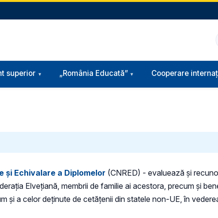
t superior
„România Educată”
Cooperare internaț
 și Echivalare a Diplomelor
(CNRED) - evaluează și recunoaș
rația Elvețiană, membrii de familie ai acestora, precum și bene
cum și a celor deținute de cetățenii din statele non-UE, în veder