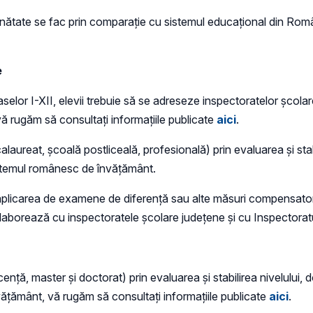
inătate se fac prin comparație cu sistemul educațional din Români
e
selor I-XII, elevii trebuie să se adreseze inspectoratelor școla
vă rugăm să consultați informațiile publicate
aici
.
aureat, școală postliceală, profesională) prin evaluarea și stabi
 sistemul românesc de învățământ.
licarea de examene de diferenţă sau alte măsuri compensatorii,
aborează cu inspectoratele școlare județene și cu Inspectoratu
cenţă, master şi doctorat) prin evaluarea și stabilirea nivelului, d
nvățământ, vă rugăm să consultați informațiile publicate
aici
.