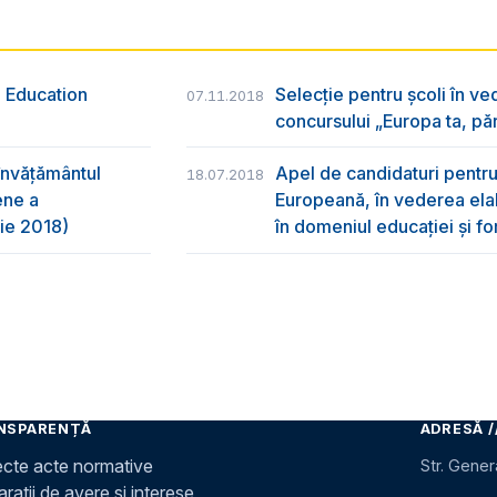
g Education
Selecție pentru școli în ve
07.11.2018
concursului „Europa ta, pă
 învățământul
Apel de candidaturi pentru
18.07.2018
ene a
Europeană, în vederea elab
ie 2018)
în domeniul educației și f
NSPARENȚĂ
ADRESĂ /
ecte acte normative
Str. Gener
rații de avere și interese