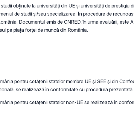
ii obținute la universități din UE și universități de prestigiu 
meniul de studii și/sau specializarea. În procedura de recunoaște
 România. Documentul emis de CNRED, în urma evaluării, este A
esul pe piața forței de muncă din România.
nia pentru cetăţenii statelor membre UE şi SEE şi din Confeder
ațională, se realizează în conformitate cu procedură prezentată
ânia pentru cetăţenii statelor non-UE se realizează în confor