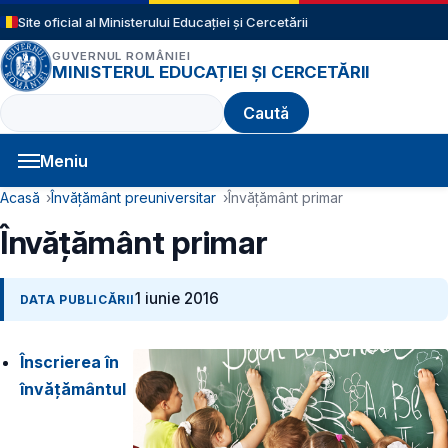
Sari la conținutul principal
Site oficial al Ministerului Educației și Cercetării
GUVERNUL ROMÂNIEI
MINISTERUL EDUCAȚIEI ȘI CERCETĂRII
Caută
Meniu
Navigație principală
Cale de navigare
Acasă
Învățământ preuniversitar
Învățământ primar
Învățământ primar
1 iunie 2016
DATA PUBLICĂRII
Înscrierea în
învățământul