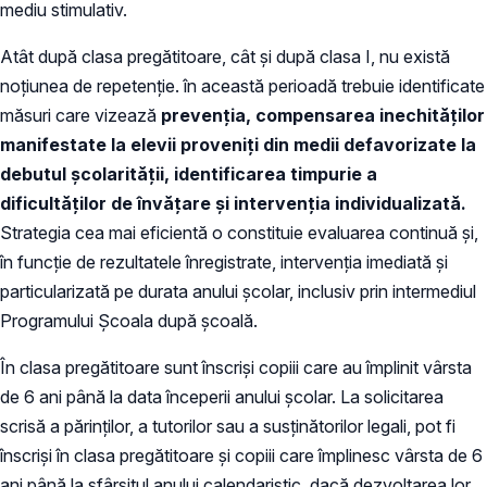
mediu stimulativ.
Atât după clasa pregătitoare, cât și după clasa I, nu există
noțiunea de repetenție. în această perioadă trebuie identificate
măsuri care vizează
prevenția, compensarea inechităților
manifestate la elevii proveniți din medii defavorizate la
debutul școlarității, identificarea timpurie a
dificultăților de învățare și intervenția individualizată.
Strategia cea mai eficientă o constituie evaluarea continuă și,
în funcție de rezultatele înregistrate, intervenția imediată și
particularizată pe durata anului școlar, inclusiv prin intermediul
Programului Școala după școală.
În clasa pregătitoare sunt înscriși copiii care au împlinit vârsta
de 6 ani până la data începerii anului școlar. La solicitarea
scrisă a părinţilor, a tutorilor sau a susţinătorilor legali, pot fi
înscrişi în clasa pregătitoare şi copiii care împlinesc vârsta de 6
ani până la sfârşitul anului calendaristic, dacă dezvoltarea lor