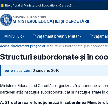
Sari la conținutul principal
Site oficial al Ministerului Educației și Cercetării
GUVERNUL ROMÂNIEI
MINISTERUL EDUCAȚIEI ȘI CERCETĂRII
Navigație principală
MINISTER
Învăţământ preuniversitar
Învățămân
Cale de navigare
Acasă
Învățământ preșcolar
Structuri subordonate și în coordona
Structuri subordonate și în co
6 ianuarie 2016
DATA PUBLICĂRII
Ministerul Educaţiei și Cercetării organizează şi conduce siste
parteneri atât instituțiile subordonate, cât și instituțiile aflate î
A. Structuri care funcţionează în subordinea Ministerului