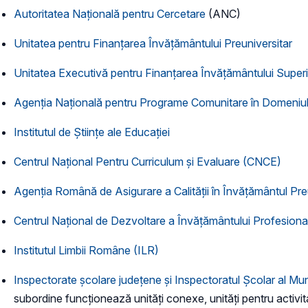
Autoritatea Națională pentru Cercetare
(ANC)
Unitatea pentru Finanțarea Învățământului Preuniversitar
Unitatea Executivă pentru Finanţarea Învăţământului Superior 
Agenţia Naţională pentru Programe Comunitare în Domeniul E
Institutul de Științe ale Educației
Centrul Naţional Pentru Curriculum și Evaluare (CNCE)
Agenţia Română de Asigurare a Calităţii în Învăţământul Pr
Centrul Naţional de Dezvoltare a Învăţământului Profesion
Institutul Limbii Române (ILR)
Inspectorate şcolare judeţene şi Inspectoratul Şcolar al Mun
subordine funcţionează unităţi conexe, unităţi pentru activit