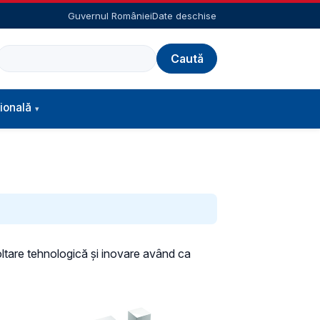
Guvernul României
Date deschise
Caută
ională
voltare tehnologică şi inovare având ca