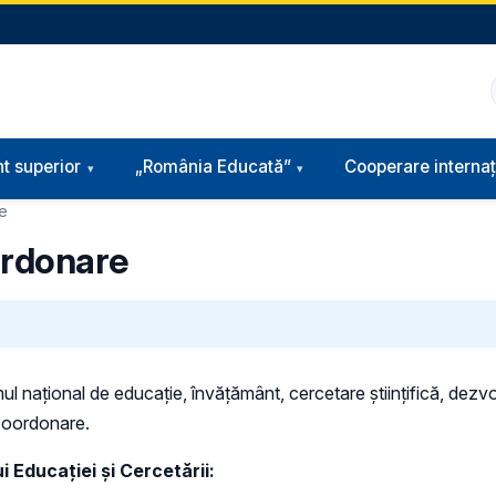
t superior
„România Educată”
Cooperare internaț
re
ordonare
mul naţional de educaţie, învăţământ, cercetare ştiinţifică, dez
n coordonare.
 Educaţiei și Cercetării: