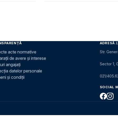
NSPARENȚĂ
ADRESĂ /
ecte acte normative
Str. Gener
rații de avere și interese
Sector 1, 
uri angajați
ecția datelor personale
021/405.6
ni și condiții
SOCIAL 