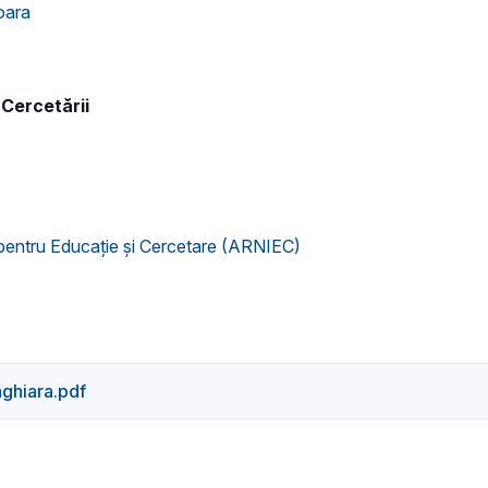
oara
 Cercetării
 pentru Educaţie şi Cercetare (ARNIEC)
ghiara.pdf