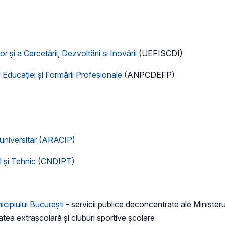
şi a Cercetării, Dezvoltării şi Inovării
(UEFISCDI)
ducaţiei şi Formării Profesionale
(ANPCDEFP)
euniversitar (ARACIP)
al şi Tehnic (CNDIPT)
icipiului Bucureşti
- servicii publice deconcentrate ale Ministeru
atea extraşcolară şi cluburi sportive şcolare