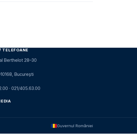
/ TELEFOANE
al Berthelot 28–30
010168, București
2.00
·
021/405.63.00
MEDIA
Guvernul României