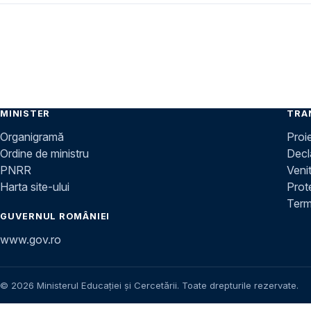
MINISTER
TRA
Organigramă
Proi
Ordine de ministru
Decla
PNRR
Venit
Harta site-ului
Prot
Terme
GUVERNUL ROMÂNIEI
www.gov.ro
© 2026 Ministerul Educației și Cercetării. Toate drepturile rezervate.