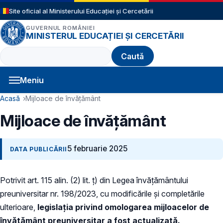
Sari la conținutul principal
Site oficial al Ministerului Educației și Cercetării
GUVERNUL ROMÂNIEI
MINISTERUL EDUCAȚIEI ȘI CERCETĂRII
Caută
Meniu
Navigație principală
Cale de navigare
Acasă
Mijloace de învățământ
Mijloace de învățământ
5 februarie 2025
DATA PUBLICĂRII
Potrivit art. 115 alin. (2) lit. ț) din Legea învățământului
preuniversitar nr. 198/2023, cu modificările și completările
ulterioare,
legislația privind omologarea mijloacelor de
învățământ preuniversitar a fost actualizată.