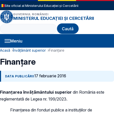
Sari la conținutul principal
Site oficial al Ministerului Educației și Cercetării
GUVERNUL ROMÂNIEI
MINISTERUL EDUCAȚIEI ȘI CERCETĂRII
Caută
Meniu
Navigație principală
Cale de navigare
Acasă
Învățământ superior
Finanțare
Finanțare
17 februarie 2016
DATA PUBLICĂRII
Finanțarea învățământului superior
din România este
reglementată de Legea nr. 199/2023.
Finanțarea din fonduri publice a instituțiilor de