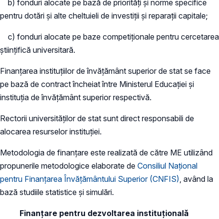
b) fonduri alocate pe bază de priorităţi şi norme specifice
pentru dotări şi alte cheltuieli de investiţii şi reparaţii capitale;
c) fonduri alocate pe baze competiţionale pentru cercetarea
ştiinţifică universitară.
Finanţarea instituţiilor de învăţământ superior de stat se face
pe bază de contract încheiat între Ministerul Educației şi
instituţia de învăţământ superior respectivă.
Rectorii universităţilor de stat sunt direct responsabili de
alocarea resurselor instituţiei.
Metodologia de finanțare este realizată de către ME utilizând
propunerile metodologice elaborate de
Consiliul Naţional
pentru Finanţarea Învăţământului Superior (CNFIS)
, având la
bază studiile statistice și simulări.
Finanțare pentru dezvoltarea instituţională