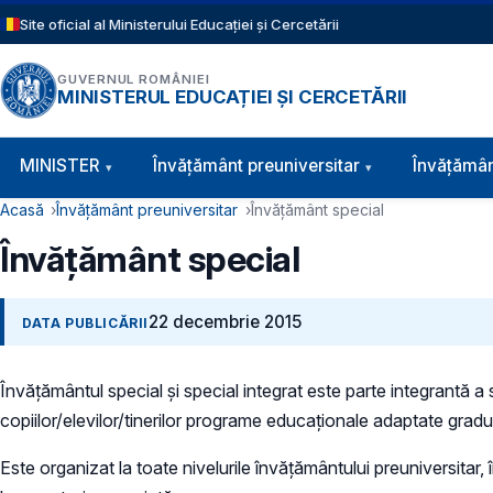
Sari la conținutul principal
Site oficial al Ministerului Educației și Cercetării
GUVERNUL ROMÂNIEI
MINISTERUL EDUCAȚIEI ȘI CERCETĂRII
Navigație principală
MINISTER
Învăţământ preuniversitar
Învățămân
Cale de navigare
Acasă
Învățământ preuniversitar
Învățământ special
Învățământ special
22 decembrie 2015
DATA PUBLICĂRII
Învățământul special și special integrat este parte integrantă a
copiilor/elevilor/tinerilor programe educaționale adaptate gradul
Este organizat la toate nivelurile învățământului preuniversitar, în