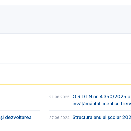
O R D I N nr. 4.350/2025 p
21.06.2025
învățământul liceal cu frec
și dezvoltarea
Structura anului școlar 20
27.06.2024