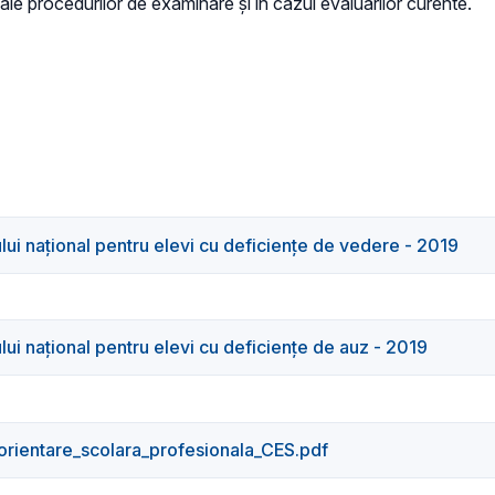
ale procedurilor de examinare și în cazul evaluărilor curente.
ui naţional pentru elevi cu deficienţe de vedere - 2019
ui naţional pentru elevi cu deficienţe de auz - 2019
rientare_scolara_profesionala_CES.pdf