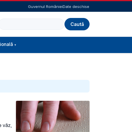
Guvernul României
Date deschise
Caută
ională
de văz,