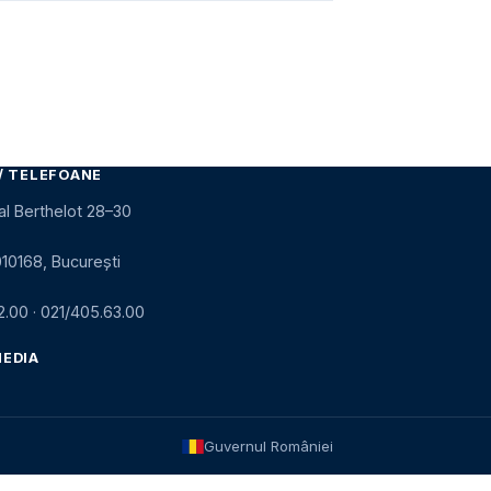
/ TELEFOANE
al Berthelot 28–30
010168, București
2.00
·
021/405.63.00
MEDIA
Guvernul României