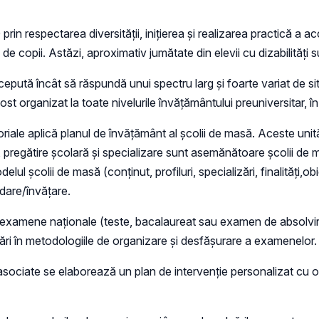
rin respectarea diversităţii, iniţierea şi realizarea practică a ac
le de copii. Astăzi, aproximativ jumătate din elevii cu dizabilități
cepută încât să răspundă unui spectru larg şi foarte variat de s
ost organizat la toate nivelurile învățământului preuniversitar, în f
riale aplică planul de învăţământ al şcolii de masă. Aceste unită
, pregătire şcolară şi specializare sunt asemănătoare şcolii de 
lul şcolii de masă (conţinut, profiluri, specializări, finalităţi,
edare/învăţare.
n examene naţionale (teste, bacalaureat sau examen de absolvire)
ptări în metodologiile de organizare şi desfăşurare a examenelor.
ociate se elaborează un plan de intervenţie personalizat cu obie