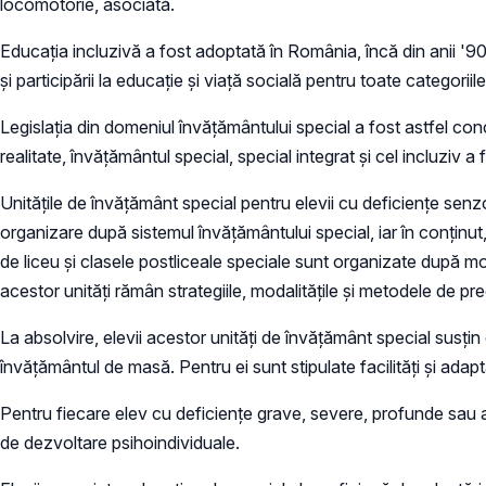
locomotorie, asociată.
Educaţia incluzivă a fost adoptată în România, încă din anii '90 p
şi participării la educaţie şi viaţă socială pentru toate categorii
Legislaţia din domeniul învăţământului special a fost astfel con
realitate, învățământul special, special integrat şi cel incluziv a f
Unităţile de învăţământ special pentru elevii cu deficienţe senzo
organizare după sistemul învăţământului special, iar în conţinut
de liceu şi clasele postliceale speciale sunt organizate după mode
acestor unităţi rămân strategiile, modalităţile şi metodele de pr
La absolvire, elevii acestor unităţi de învăţământ special susţi
învăţământul de masă. Pentru ei sunt stipulate facilităţi şi ada
Pentru fiecare elev cu deficienţe grave, severe, profunde sau as
de dezvoltare psihoindividuale.