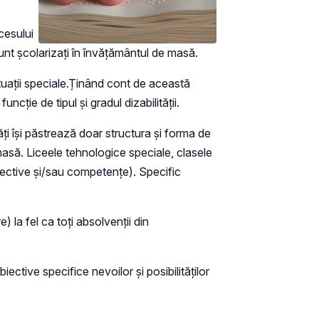
cesului
 sunt școlarizați în învățământul de masă.
ituaţii speciale.Ținând cont de această
uncție de tipul și gradul dizabilității.
ţi îşi păstrează doar structura şi forma de
masă. Liceele tehnologice speciale, clasele
obiective şi/sau competenţe). Specific
 la fel ca toţi absolvenţii din
ctive specifice nevoilor şi posibilităţilor