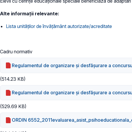
Elevii cu cerințe educaționale speciale beneficiază de adaptări 
Alte informații relevante:
Lista unităților de învățământ autorizate/acreditate
Cadru normativ
Regulamentul de organizare şi desfăşurare a concursul
(514.23 KB)
Regulamentul de organizare şi desfăşurare a concursul
(529.69 KB)
ORDIN 6552_2011evaluarea_asist_psihoeducationala_o