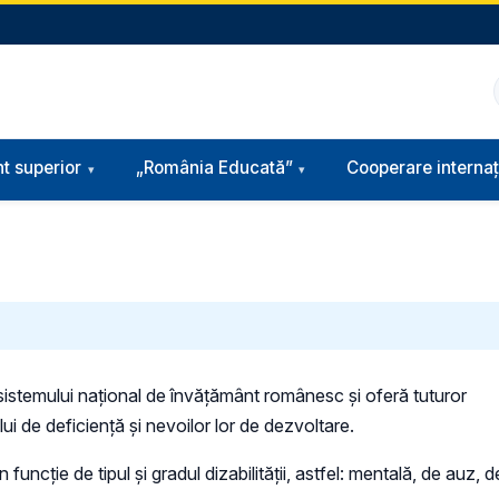
t superior
„România Educată”
Cooperare internaț
 sistemului naţional de învăţământ românesc și oferă tuturor
ui de deficiență și nevoilor lor de dezvoltare.
 funcție de tipul și gradul dizabilității, astfel: mentală, de auz, 