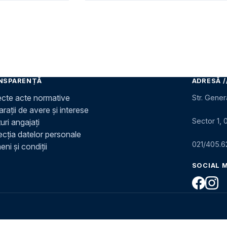
NSPARENȚĂ
ADRESĂ /
ecte acte normative
Str. Gener
rații de avere și interese
Sector 1, 
uri angajați
ecția datelor personale
021/405.6
ni și condiții
SOCIAL 