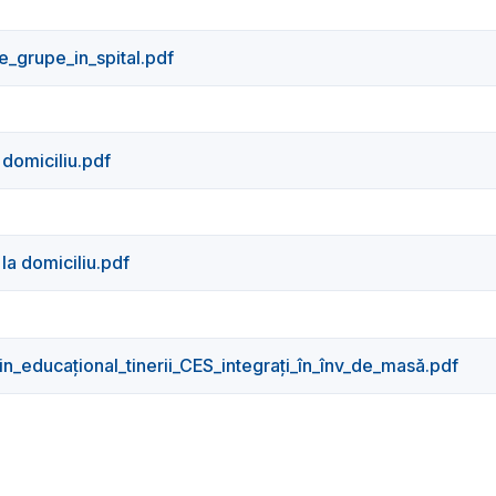
e_grupe_in_spital.pdf
domiciliu.pdf
a domiciliu.pdf
n_educaţional_tinerii_CES_integrați_în_înv_de_masă.pdf