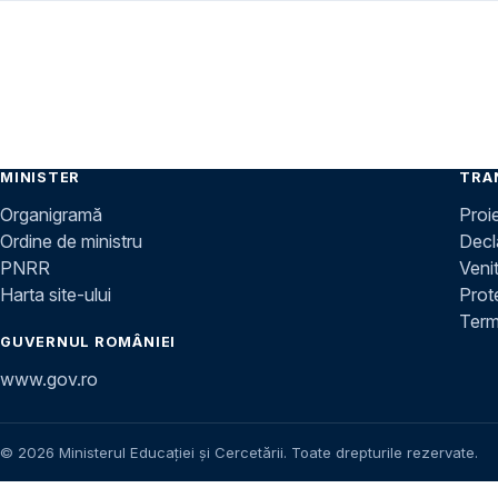
MINISTER
TRA
Organigramă
Proi
Ordine de ministru
Decla
PNRR
Venit
Harta site-ului
Prot
Terme
GUVERNUL ROMÂNIEI
www.gov.ro
© 2026 Ministerul Educației și Cercetării. Toate drepturile rezervate.