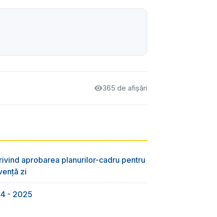
365 de afișări
rivind aprobarea planurilor-cadru pentru
vență zi
24 - 2025