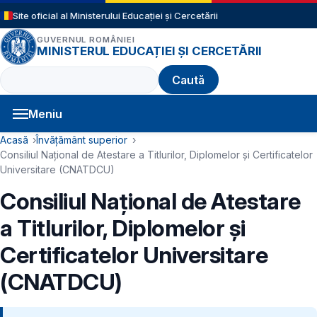
Sari la conținutul principal
Site oficial al Ministerului Educației și Cercetării
GUVERNUL ROMÂNIEI
MINISTERUL EDUCAȚIEI ȘI CERCETĂRII
Caută
Meniu
Navigație principală
Cale de navigare
Acasă
Învățământ superior
Consiliul Naţional de Atestare a Titlurilor, Diplomelor și Certificatelor
Universitare (CNATDCU)
Consiliul Naţional de Atestare
a Titlurilor, Diplomelor și
Certificatelor Universitare
(CNATDCU)