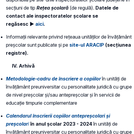
secțiuni de tip
Rețea școlară
(de regulă).
D
atele de
contact ale inspectoratelor școlare se
regăsesc ►
aici
.
Informații relevante privind rețeaua unităților de învățământ
preșcolar sunt publicate și pe
site-ul ARACIP
(secțiunea
registre).
IV. Arhivă
Metodologie-cadru de înscriere a copiilor
în unități de
învățământ preuniversitar cu personalitate juridică cu grupe
de nivel preșcolar și/sau antepreșcolar și în servicii de
educație timpurie complementare
Calendarul înscrierii copiilor antepreșcolari și
preșcolar
i
în anul școlar 2023 - 2024
în unități de
învățământ preuniversitar cu personalitate juridică cu grupe