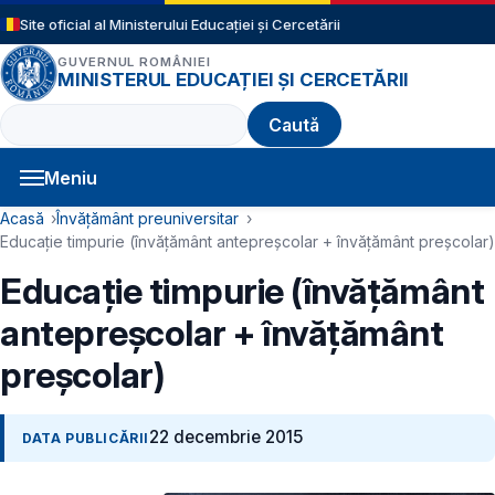
Sari la conținutul principal
Site oficial al Ministerului Educației și Cercetării
GUVERNUL ROMÂNIEI
MINISTERUL EDUCAȚIEI ȘI CERCETĂRII
Caută
Meniu
Navigație principală
Cale de navigare
Acasă
Învățământ preuniversitar
Educație timpurie (învățământ antepreșcolar + învățământ preșcolar)
Educație timpurie (învățământ
antepreșcolar + învățământ
preșcolar)
22 decembrie 2015
DATA PUBLICĂRII