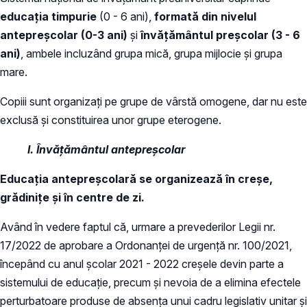
educaţia timpurie
(0 - 6 ani),
formată din nivelul
antepreşcolar (0-3 ani)
şi
învăţământul preşcolar (3 - 6
ani)
, ambele incluzând grupa mică, grupa mijlocie şi grupa
mare.
Copiii sunt organizați pe grupe de vârstă omogene, dar nu este
exclusă și constituirea unor grupe eterogene.
I. Învățământul antepreșcolar
Educaţia antepreşcolară se organizează în creşe,
grădiniţe şi în centre de zi.
Având în vedere faptul că, urmare a prevederilor Legii nr.
17/2022 de aprobare a Ordonanței de urgență nr. 100/2021,
începând cu anul școlar 2021 - 2022 creșele devin parte a
sistemului de educație, precum şi nevoia de a elimina efectele
perturbatoare produse de absenţa unui cadru legislativ unitar și