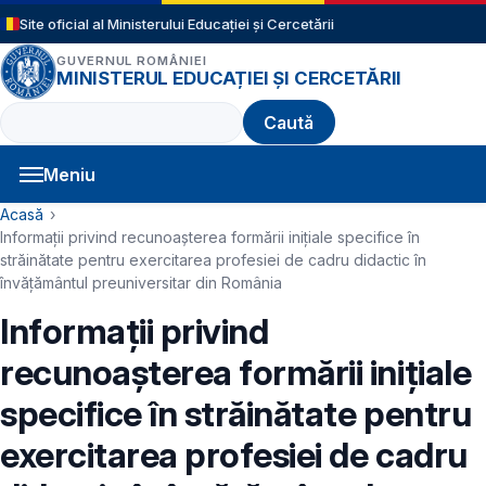
Sari la conținutul principal
Site oficial al Ministerului Educației și Cercetării
GUVERNUL ROMÂNIEI
MINISTERUL EDUCAȚIEI ȘI CERCETĂRII
Caută
Meniu
Navigație principală
Cale de navigare
Acasă
Informații privind recunoașterea formării inițiale specifice în
străinătate pentru exercitarea profesiei de cadru didactic în
învățământul preuniversitar din România
Informații privind
recunoașterea formării inițiale
specifice în străinătate pentru
exercitarea profesiei de cadru