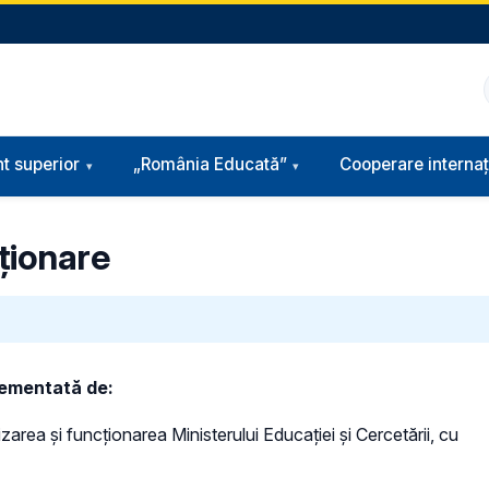
t superior
„România Educată”
Cooperare internaț
cționare
glementată de:
zarea și funcționarea Ministerului Educației și Cercetării, cu