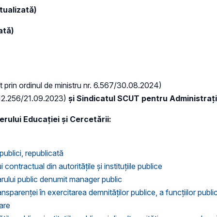
tualizată)
ată)
 prin ordinul de ministru nr. 6.567/30.08.2024)
 12.256/21.09.2023)
și Sindicatul SCUT pentru Administraț
ului Educației și Cercetării:
ublici, republicată
ntractual din autoritățile și instituțiile publice
rului public denumit manager public
parenţei în exercitarea demnităţilor publice, a funcţiilor public
oare