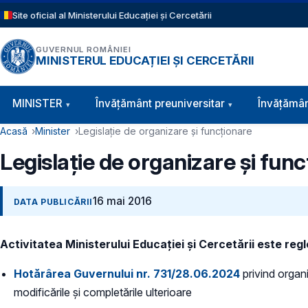
Sari la conținutul principal
Site oficial al Ministerului Educației și Cercetării
GUVERNUL ROMÂNIEI
MINISTERUL EDUCAȚIEI ȘI CERCETĂRII
Navigație principală
MINISTER
Învăţământ preuniversitar
Învățămân
Cale de navigare
Acasă
Minister
Legislație de organizare și funcționare
Legislație de organizare și fun
16 mai 2016
DATA PUBLICĂRII
Activitatea Ministerului Educației și Cercetării este re
Hotărârea Guvernului nr. 731/28.06.2024
privind organi
modificările și completările ulterioare