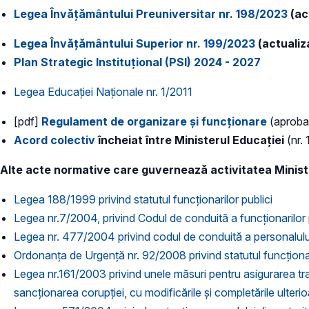
Legea Învățământului Preuniversitar nr. 198/2023
(ac
Legea Învățământului Superior nr. 199/2023
(actualiz
Plan Strategic Instituțional (PSI) 2024 - 2027
Legea Educației Naționale nr. 1/2011
[pdf]
Regulament de organizare și funcționare
(aprobat
Acord colectiv
încheiat între Ministerul Educației
(nr.
Alte acte normative care guvernează activitatea Minister
Legea 188/1999 privind statutul funcționarilor publici
Legea nr.7/2004, privind Codul de conduită a funcţionarilor p
Legea nr. 477/2004 privind codul de conduită a personalului co
Ordonanța de Urgență nr. 92/2008 privind statutul funcţiona
Legea nr.161/2003 privind unele măsuri pentru asigurarea trans
sancţionarea corupţiei, cu modificările și completările ulteri