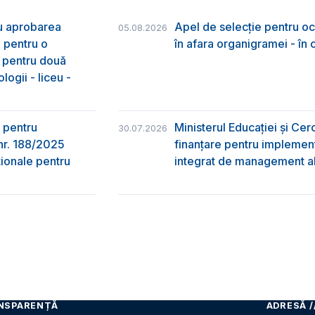
ru aprobarea
Apel de selecție pentru oc
05.08.2026
e pentru o
în afara organigramei - în
& pentru două
logii - liceu -
 pentru
Ministerul Educației și Ce
30.07.2026
nr. 188/2025
finanțare pentru implement
ţionale pentru
integrat de management al 
NSPARENȚĂ
ADRESĂ /