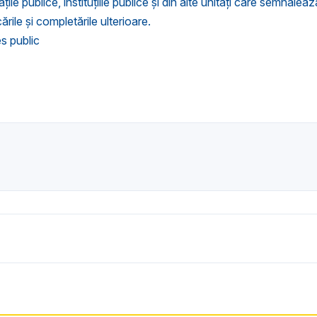
le publice, instituţiile publice şi din alte unităţi care semnalează 
ile și completările ulterioare.
es public