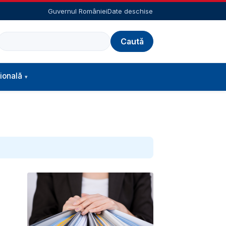
Guvernul României
Date deschise
Caută
ională