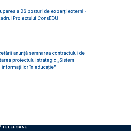
uparea a 26 posturi de experți externi -
 cadrul Proiectului ConsEDU
rcetării anunță semnarea contractului de
area proiectului strategic „Sistem
informațiilor în educație”
/ TELEFOANE