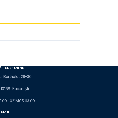
/ TELEFOANE
al Berthelot 28–30
010168, București
2.00
·
021/405.63.00
MEDIA