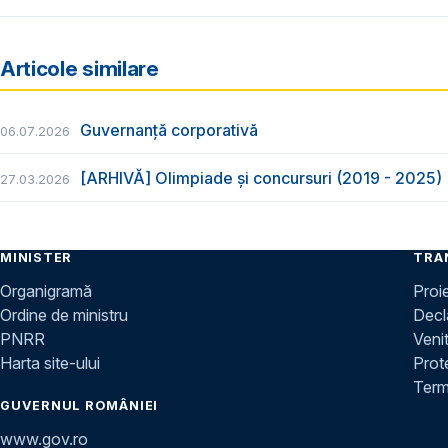
Articole similare
Guvernanță corporativă
06.07.2026
[ARHIVĂ] Olimpiade și concursuri (2019 - 2025)
27.03.2026
MINISTER
TRA
Organigramă
Proi
Ordine de ministru
Decla
PNRR
Venit
Harta site-ului
Prot
Terme
GUVERNUL ROMÂNIEI
www.gov.ro