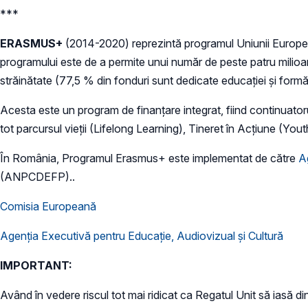
***
ERASMUS+
(2014-2020) reprezintă programul Uniunii Europene î
programului este de a permite unui număr de peste patru milioa
străinătate (77,5 % din fonduri sunt dedicate educației și formăr
Acesta este un program de finanțare integrat, fiind continuato
tot parcursul vieții (Lifelong Learning), Tineret în Acțiune (You
În România, Programul Erasmus+ este implementat de către
A
(ANPCDEFP)..
Comisia Europeană
Agenția Executivă pentru Educație, Audiovizual și Cultură
IMPORTANT:
Având în vedere riscul tot mai ridicat ca Regatul Unit să iasă d