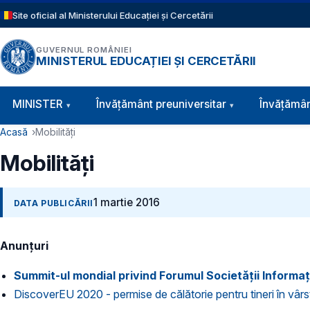
Sari la conținutul principal
Site oficial al Ministerului Educației și Cercetării
GUVERNUL ROMÂNIEI
MINISTERUL EDUCAȚIEI ȘI CERCETĂRII
Navigație principală
MINISTER
Învăţământ preuniversitar
Învățămân
Cale de navigare
Acasă
Mobilități
Mobilități
1 martie 2016
DATA PUBLICĂRII
Anunțuri
Summit-ul mondial privind Forumul Societății Informa
DiscoverEU 2020 - permise de călătorie pentru tineri în vâr