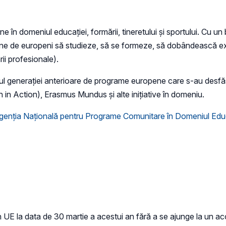
n domeniul educației, formării, tineretului și sportului. Cu un 
ne de europeni să studieze, să se formeze, să dobândească expe
ii profesionale).
rul generației anterioare de programe europene care s-au desfă
th in Action), Erasmus Mundus și alte inițiative în domeniu.
genția Națională pentru Programe Comunitare în Domeniul Educa
in UE la data de 30 martie a acestui an fără a se ajunge la un a