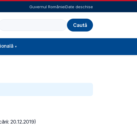
Guvernul României
Date deschise
Caută
ională
cării: 20.12.2019)