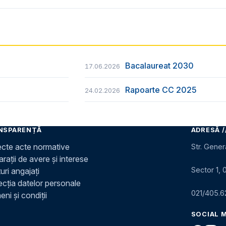
Bacalaureat 2030
17.06.2026
Rapoarte CC 2025
24.02.2026
NSPARENȚĂ
ADRESĂ /
ecte acte normative
Str. Gener
rații de avere și interese
Sector 1, 
uri angajați
ecția datelor personale
021/405.6
ni și condiții
SOCIAL 