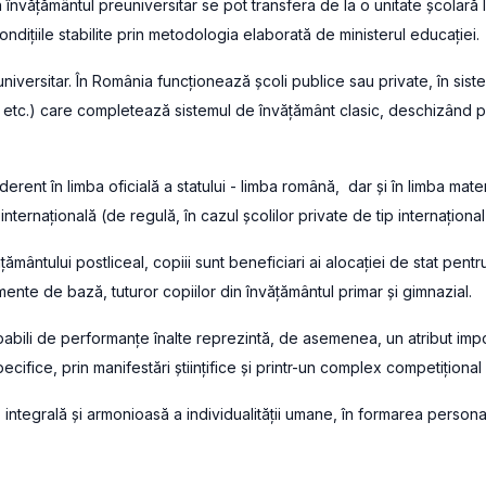
 învăţământul preuniversitar se pot transfera de la o unitate şcolară l
în condiţiile stabilite prin metodologia elaborată de ministerul educaţiei.
universitar. În România funcționează școli publice sau private, în sis
i etc.) care completează sistemul de învățământ clasic, deschizând 
rent în limba oficială a statului - limba română, dar și în limba mater
 internațională (de regulă, în cazul școlilor private de tip internațional
mântului postliceal, copiii sunt beneficiari ai alocaţiei de stat pentru c
mente de bază, tuturor copiilor din învățământul primar și gimnazial.
apabili de performanțe înalte reprezintă, de asemenea, un atribut impo
cifice, prin manifestări științifice și printr-un complex competițional
 integrală şi armonioasă a individualităţii umane, în formarea personal