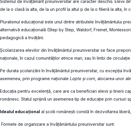
Sistemul de învăţământ preuniversitar are caracter deschis. Elevii din
de la o clasă la alta, de la un profil la altul şi de la o filieră la alta, 
Pluralismul educaţional este unul dintre atributele învățământului pre
alternativă educațională (Step by Step, Waldorf, Freinet, Montessor
pedagogică a învățării.
Școlarizarea elevilor din învățământul preuniversitar se face preponde
naționale, în cazul comunităților etnice mari, sau în limbi de circulație
Pe durata şcolarizării în învăţământul preuniversitar, cu excepţia învăţă
asemenea, prin programe naționale
Lapte și corn
, alocarea unor ali
Educația pentru excelență, care are ca beneficiari elevii și tinerii c
românesc. Statul sprijină un asemenea tip de educație prin cursuri spe
Idealul educaţional
al şcolii româneşti constă în dezvoltarea liberă,
Formele de organizare a învățământului preuniversitar sunt: