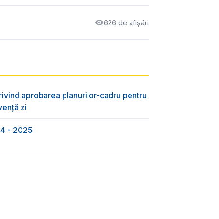
626 de afișări
rivind aprobarea planurilor-cadru pentru
vență zi
24 - 2025