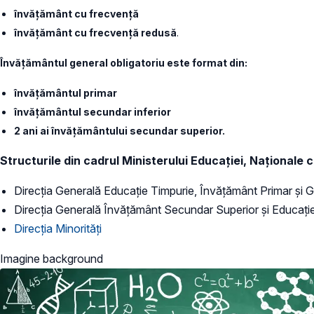
învățământ cu frecvență
învățământ cu frecvență redusă
.
Învăţământul general obligatoriu este format din:
învăţământul primar
învăţământul secundar inferior
2 ani ai învăţământului secundar superior.
Structurile din cadrul Ministerului Educației, Naționale 
Direcția Generală Educație Timpurie, Învățământ Primar și G
Direcția Generală Învățământ Secundar Superior și Educaț
Direcția Minorități
Imagine background