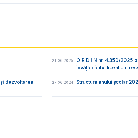
O R D I N nr. 4.350/2025 p
21.06.2025
învățământul liceal cu frec
și dezvoltarea
Structura anului școlar 20
27.06.2024