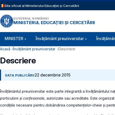
Sari la conținutul principal
Site oficial al Ministerului Educației și Cercetării
GUVERNUL ROMÂNIEI
MINISTERUL EDUCAȚIEI ȘI CERCETĂRII
Navigație principală
MINISTER
Învăţământ preuniversitar
Învățămân
Cale de navigare
Acasă
Învățământ preuniversitar
Descriere
Descriere
22 decembrie 2015
DATA PUBLICĂRII
Învățământul preuniversitar este parte integrantă a învățământului naț
particulare și confesionale,
autorizate sau acreditate. Este organizat p
condițiile necesare pentru dobândirea competențelor-cheie și pentr