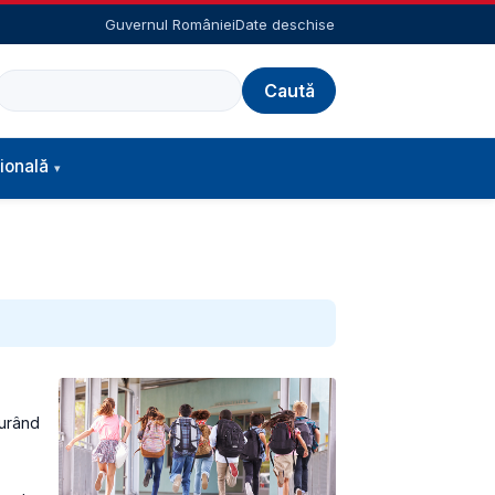
Guvernul României
Date deschise
Caută
ională
gurând