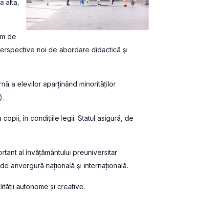
a alta,
tem de
perspective noi de abordare didactică și
nă a elevilor aparținând minorităților
).
opii, în condiţiile legii. Statul asigură, de
rtant al învățământului preuniversitar
 de anvergură națională și internațională.
ităţii autonome şi creative.