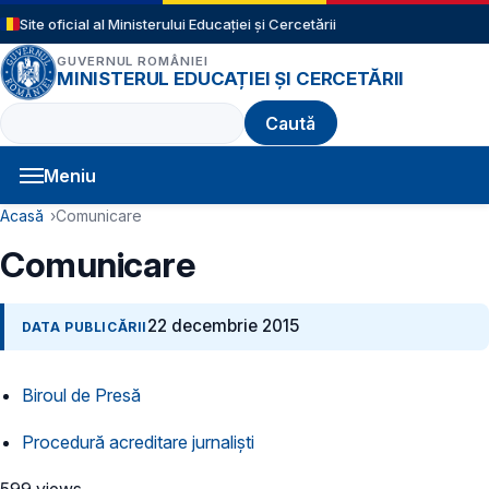
Sari la conținutul principal
Site oficial al Ministerului Educației și Cercetării
GUVERNUL ROMÂNIEI
MINISTERUL EDUCAȚIEI ȘI CERCETĂRII
Caută
Meniu
Navigație principală
Cale de navigare
Acasă
Comunicare
Comunicare
22 decembrie 2015
DATA PUBLICĂRII
Biroul de Presă
Procedură acreditare jurnaliști
599 views