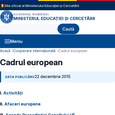
Sari la conținutul principal
Site oficial al Ministerului Educației și Cercetării
GUVERNUL ROMÂNIEI
MINISTERUL EDUCAȚIEI ȘI CERCETĂRII
Caută
Meniu
Navigație principală
Cale de navigare
Acasă
Cooperare internațională
Cadrul european
Cadrul european
22 decembrie 2015
DATA PUBLICĂRII
I.
Activități
II.
Afaceri europene
III.
Agenda Președinției Consiliului UE