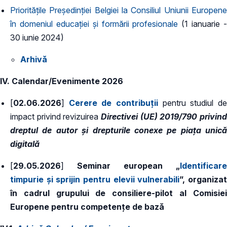
Prioritățile Președinției Belgiei la Consiliul Uniunii Europene
în domeniul educației și formării profesionale
(1 ianuarie -
30 iunie 2024)
Arhivă
IV. Calendar/Evenimente 2026
[
02.06.2026
]
Cerere de contribuții
pentru studiul d
impact privind revizuirea
Directivei (UE) 2019/790 privin
dreptul de autor și drepturile conexe pe piața unică
digitală
[
29.05.2026
]
Seminar european „
Identificare
timpurie și sprijin pentru elevii vulnerabili
”, organiza
în cadrul grupului de consiliere-pilot al Comisiei
Europene pentru competențe de bază