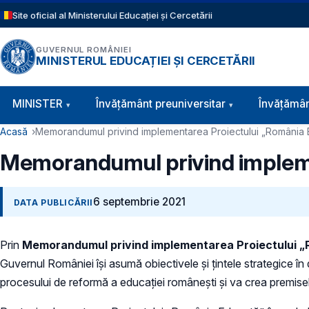
Sari la conținutul principal
Site oficial al Ministerului Educației și Cercetării
GUVERNUL ROMÂNIEI
MINISTERUL EDUCAȚIEI ȘI CERCETĂRII
Navigație principală
MINISTER
Învăţământ preuniversitar
Învățămân
Cale de navigare
Acasă
Memorandumul privind implementarea Proiectului „România 
Memorandumul privind impleme
6 septembrie 2021
DATA PUBLICĂRII
Prin
Memorandumul privind implementarea Proiectului „Ro
Guvernul României își asumă obiectivele și țintele strategice î
procesului de reformă a educației românești și va crea premisele as