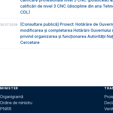
calificare profesională nivel 5 CNC (postliceal) 
calificări de nivel 3 CNC (discipline din aria Tehno
CDL)
[Consultare publică] Proiect: Hotărâre de Guvern
30.07.2026
modificarea și completarea Hotărârii Guvernului 
privind organizarea şi funcţionarea Autorităţii Na
Cercetare
MINISTER
TRA
Organigramă
Proi
Ordine de ministru
Decla
PNRR
Venit