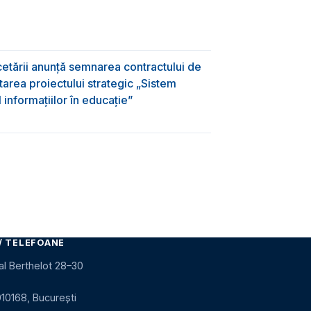
rcetării anunță semnarea contractului de
area proiectului strategic „Sistem
informațiilor în educație”
/ TELEFOANE
al Berthelot 28–30
010168, București