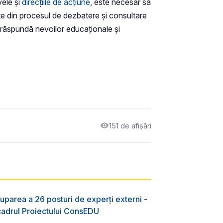
vele și
direcțiile de acțiune
, este necesar să
ate din procesul de dezbatere și consultare
răspundă nevoilor educaționale și
151 de afișări
uparea a 26 posturi de experți externi -
 cadrul Proiectului ConsEDU