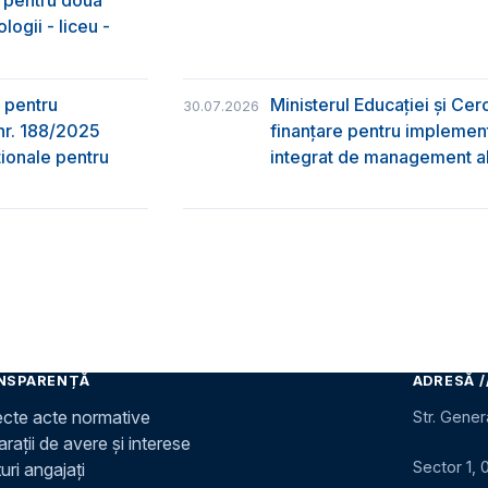
& pentru două
logii - liceu -
 pentru
Ministerul Educației și Ce
30.07.2026
nr. 188/2025
finanțare pentru implement
ţionale pentru
integrat de management al 
NSPARENȚĂ
ADRESĂ /
ecte acte normative
Str. Gener
rații de avere și interese
Sector 1, 
uri angajați