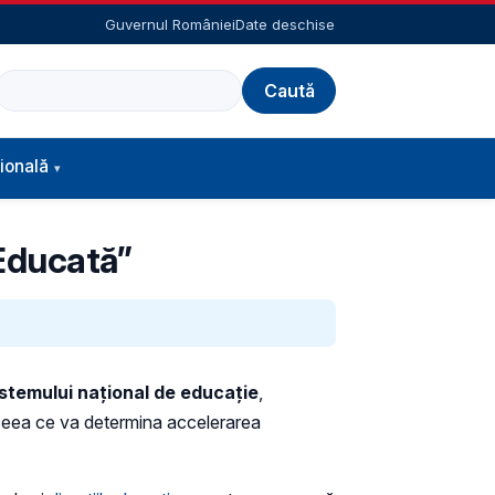
Guvernul României
Date deschise
Caută
ională
Educată”
stemului național de educație
,
, ceea ce va determina accelerarea