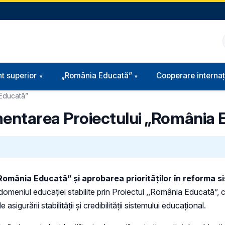
t superior
„România Educată”
Cooperare internaț
Educată”
ntarea Proiectului „România 
mânia Educată” și aprobarea priorităților în reforma si
n domeniul educației stabilite prin Proiectul ,,România Educată”
igurării stabilității și credibilității sistemului educațional.