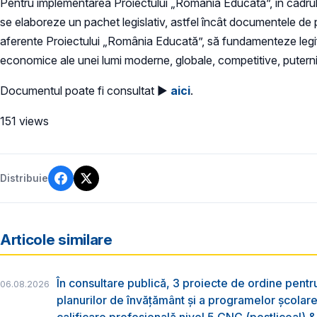
Pentru implementarea Proiectului „România Educată”, în cadrul căr
se elaboreze un pachet legislativ, astfel încât documentele de po
aferente Proiectului „România Educată”, să fundamenteze legif
economice ale unei lumi moderne, globale, competitive, puternic
Documentul poate fi consultat ►
aici
.
151 views
Distribuie
Articole similare
În consultare publică, 3 proiecte de ordine pent
06.08.2026
planurilor de învățământ și a programelor școlar