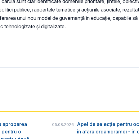
uia sunt clar identificate domeniile prioritare, țintele, obiecti
litici publice, rapoartele tematice și acțiunile asociate, rezult
erarea unui nou model de guvernanță în educație, capabile să 
 tehnologizate și digitalizate.
ru aprobarea
Apel de selecție pentru oc
05.08.2026
e pentru o
în afara organigramei - în