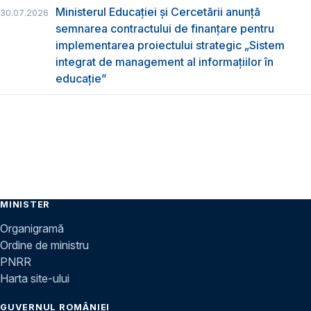
Ministerul Educației și Cercetării anunță
30.07.2026
semnarea contractului de finanțare pentru
implementarea proiectului strategic „Sistem
integrat de management al informațiilor în
educație”
MINISTER
Organigramă
Ordine de ministru
PNRR
Harta site-ului
GUVERNUL ROMÂNIEI