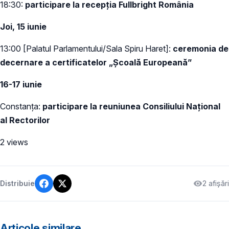
18:30:
participare la recepția Fullbright România
Joi, 15 iunie
13:00 [Palatul Parlamentului/Sala Spiru Haret]:
ceremonia de
decernare a certificatelor „Școală Europeană”
16-17 iunie
Constanța:
participare la reuniunea Consiliului Național
al Rectorilor
2 views
2 afișări
Distribuie
Articole similare