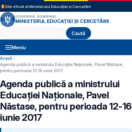
Sari la conținutul principal
Site oficial al Ministerului Educației și Cercetării
GUVERNUL ROMÂNIEI
MINISTERUL EDUCAȚIEI ȘI CERCETĂRII
Caută
Meniu
Navigație principală
Cale de navigare
Acasă
Agenda publică a ministrului Educației Naționale, Pavel Năstase,
pentru perioada 12-16 iunie 2017
Agenda publică a ministrului
Educației Naționale, Pavel
Năstase, pentru perioada 12-16
iunie 2017