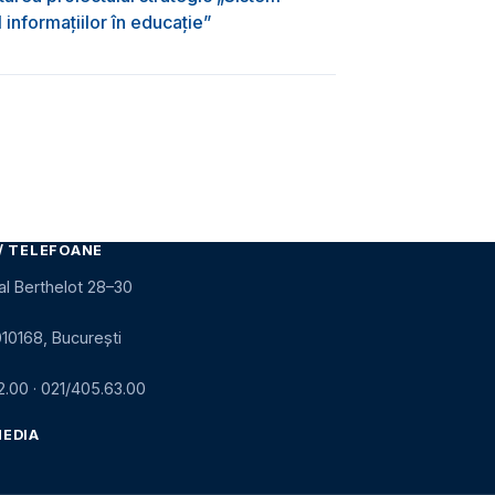
informațiilor în educație”
/ TELEFOANE
al Berthelot 28–30
010168, București
2.00
·
021/405.63.00
MEDIA