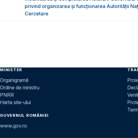
privind organizarea şi funcţionarea Autorităţii Na
Cercetare
MINISTER
TRA
Organigramă
Proi
Ordine de ministru
Decla
PNRR
Venit
Harta site-ului
Prot
Terme
GUVERNUL ROMÂNIEI
www.gov.ro