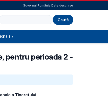
Guvernul României
Date deschise
Caută
ională
e, pentru perioada 2 -
ionale a Tineretului