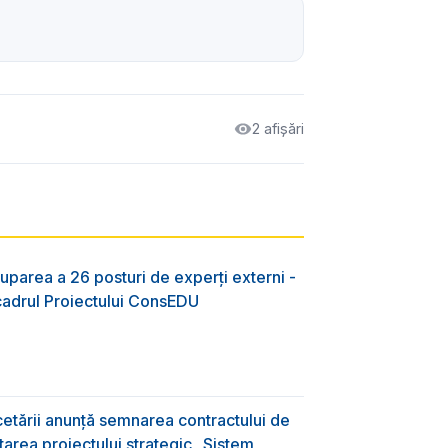
2 afișări
uparea a 26 posturi de experți externi -
 cadrul Proiectului ConsEDU
rcetării anunță semnarea contractului de
area proiectului strategic „Sistem