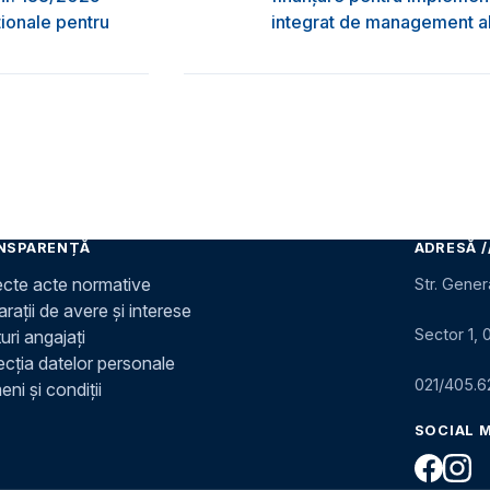
ţionale pentru
integrat de management al 
NSPARENȚĂ
ADRESĂ /
ecte acte normative
Str. Gener
rații de avere și interese
Sector 1, 
uri angajați
ecția datelor personale
021/405.6
ni și condiții
SOCIAL 