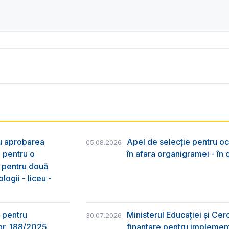
ru aprobarea
Apel de selecție pentru oc
05.08.2026
e pentru o
în afara organigramei - în
& pentru două
logii - liceu -
 pentru
Ministerul Educației și Ce
30.07.2026
nr. 188/2025
finanțare pentru implement