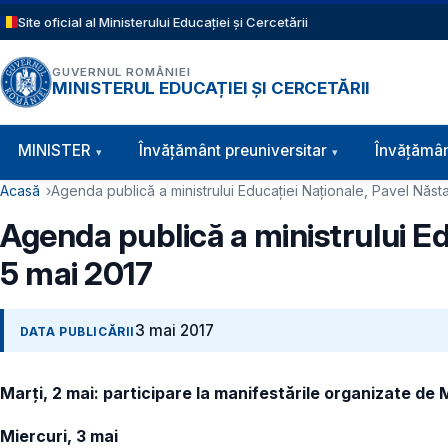
Sari la conținutul principal
Site oficial al Ministerului Educației și Cercetării
GUVERNUL ROMÂNIEI
MINISTERUL EDUCAȚIEI ȘI CERCETĂRII
Navigație principală
MINISTER
Învăţământ preuniversitar
Învățămân
Cale de navigare
Acasă
Agenda publică a ministrului Educației Naționale, Pavel Năst
Agenda publică a ministrului Ed
5 mai 2017
3 mai 2017
DATA PUBLICĂRII
Marți, 2 mai: participare la manifestările organizate de Mi
Miercuri, 3 mai