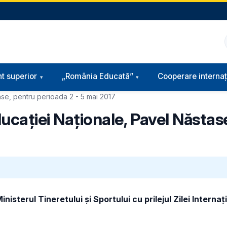
t superior
„România Educată”
Cooperare internaț
ase, pentru perioada 2 - 5 mai 2017
ucației Naționale, Pavel Năstas
nisterul Tineretului și Sportului cu prilejul Zilei Internaț