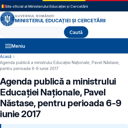
Sari la conținutul principal
Site oficial al Ministerului Educației și Cercetării
GUVERNUL ROMÂNIEI
MINISTERUL EDUCAȚIEI ȘI CERCETĂRII
Caută
Meniu
Navigație principală
Cale de navigare
Acasă
Agenda publică a ministrului Educației Naționale, Pavel Năstase,
pentru perioada 6-9 iunie 2017
Agenda publică a ministrului
Educației Naționale, Pavel
Năstase, pentru perioada 6-9
iunie 2017