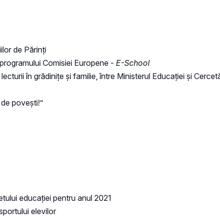
lor de Părinți
programului Comisiei Europene -
E-School
turii în grădinițe și familie, între Ministerul Educației și Cercetă
 de povești!”
getului educației pentru anul 2021
sportului elevilor