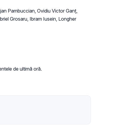
rujan Pambuccian, Ovidiu Victor Ganț,
briel Grosaru, Ibram Iusein, Longher
ntele de ultimă oră.