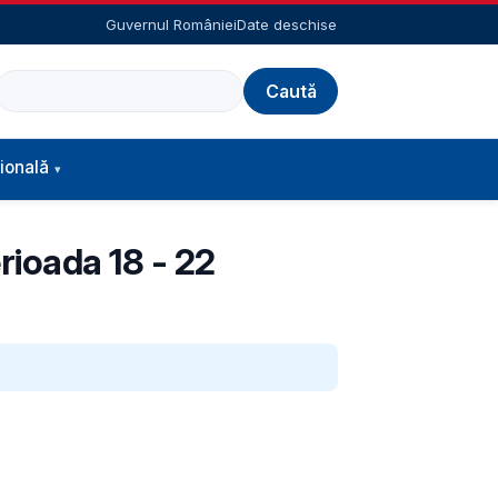
Guvernul României
Date deschise
Caută
ională
rioada 18 - 22