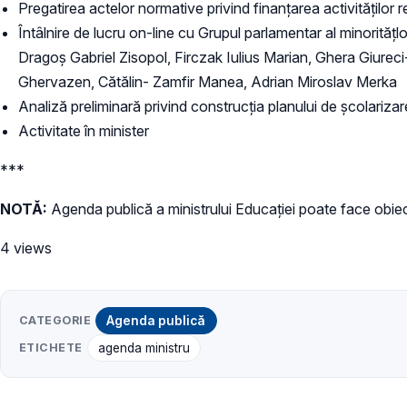
Pregatirea actelor normative privind finanțarea activităților 
Întâlnire de lucru on-line cu Grupul parlamentar al minorită
Dragoș Gabriel Zisopol, Firczak Iulius Marian, Ghera Giurec
Ghervazen, Cătălin- Zamfir Manea, Adrian Miroslav Merka
Analiză preliminară privind construcția planului de școlariz
Activitate în minister
***
NOTĂ:
Agenda publică a ministrului Educației poate face obiect
4 views
CATEGORIE
Agenda publică
ETICHETE
agenda ministru