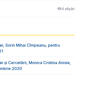
4 afișări
ei, Sorin Mihai Cîmpeanu, pentru
21
i și Cercetării, Monica Cristina Anisie,
cembrie 2020