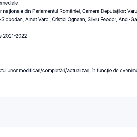
remediale
țlor naționale din Parlamentul României, Camera Deputaților: Va
i-Slobodan, Amet Varol, Crîstici Ognean, Silviu Feodor, Andi-Ga
are 2021-2022
ul unor modificări/completări/actualizări, în funcție de evenime