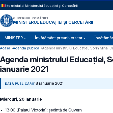
Sari la conținutul principal
Site oficial al Ministerului Educației și Cercetării
GUVERNUL ROMÂNIEI
MINISTERUL EDUCAȚIEI ȘI CERCETĂRII
Navigație principală
MINISTER
Învăţământ preuniversitar
Învățămân
Cale de navigare
Acasă
Agenda publică
Agenda ministrului Educației, Sorin Mihai 
Agenda ministrului Educației, 
ianuarie 2021
18 ianuarie 2021
DATA PUBLICĂRII
Miercuri, 20 ianuarie
13:00 [Palatul Victoria]: ședință de Guvern