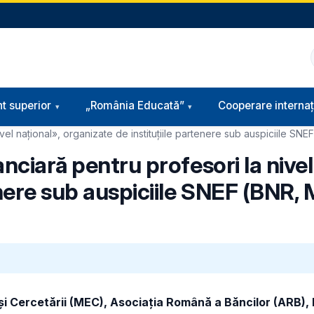
t superior
„România Educată”
Cooperare internaț
vel național», organizate de instituțiile partenere sub auspiciile SN
nciară pentru profesori la nivel
enere sub auspiciile SNEF (BNR, 
și Cercetării (MEC), Asociația Română a Băncilor (ARB), 