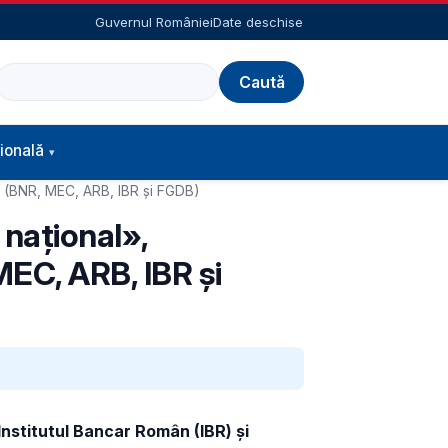
Guvernul României
Date deschise
Caută
ională
EF (BNR, MEC, ARB, IBR și FGDB)
 național»,
MEC, ARB, IBR și
Institutul Bancar Român (IBR) și