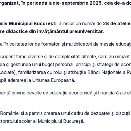
ganizat, în perioada iunie-septembrie 2025, cea de-a do
usiv Municipiul București
, a inclus un număr de
28 de ateli
e didactice din învățământul preuniversitar.
al în calitatea lor de formatori și multiplicatori de mesaje educaț
operit teme diverse și de complexități diferite, care au urmări
 și gestiunea unui buget personal, principii și strategii de econ
iate), familiarizarea cu rolul și atribuțiile Băncii Naționale a Ro
după aderarea la Uniunea Europeană.
riență privind nevoile de educație economică și financiară ale ele
omâniei și a permis crearea unui cadru de dezbateri și discuții 
ctoratului școlar al Municipiului București.