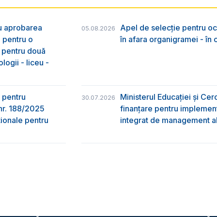
ru aprobarea
Apel de selecție pentru oc
05.08.2026
e pentru o
în afara organigramei - în
& pentru două
logii - liceu -
 pentru
Ministerul Educației și Ce
30.07.2026
nr. 188/2025
finanțare pentru implement
ţionale pentru
integrat de management al 