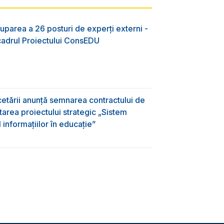
uparea a 26 posturi de experți externi -
 cadrul Proiectului ConsEDU
rcetării anunță semnarea contractului de
area proiectului strategic „Sistem
informațiilor în educație”