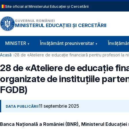
Sari la conținutul principal
Site oficial al Ministerului Educației și Cercetării
GUVERNUL ROMÂNIEI
MINISTERUL EDUCAȚIEI ȘI CERCETĂRII
Navigație principală
MINISTER
Învăţământ preuniversitar
Învățămân
Cale de navigare
Acasă
28 de «Ateliere de educație financiară pentru profesori la ni
28 de «Ateliere de educație fina
organizate de instituțiile part
FGDB)
11 septembrie 2025
DATA PUBLICĂRII
Banca Națională a României (BNR), Ministerul Educației 