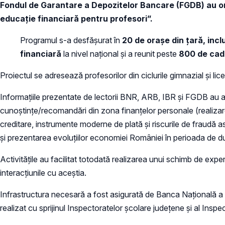
Fondul de Garantare a Depozitelor Bancare (FGDB) au or
educație financiară pentru profesori”.
Programul s-a desfășurat în
20 de orașe din țară, incl
financiară
la nivel național și a reunit peste
800 de cadr
Proiectul se adresează profesorilor din ciclurile gimnazial și lice
Informațiile prezentate de lectorii BNR, ARB, IBR și FGDB au ac
cunoștințe/recomandări din zona finanțelor personale (realizarea
creditare, instrumente moderne de plată și riscurile de fraudă asoc
și prezentarea evoluțiilor economiei României în perioada de 
Activitățile au facilitat totodată realizarea unui schimb de expe
interacțiunile cu aceștia.
Infrastructura necesară a fost asigurată de Banca Națională a R
realizat cu sprijinul Inspectoratelor școlare județene și al Inspe