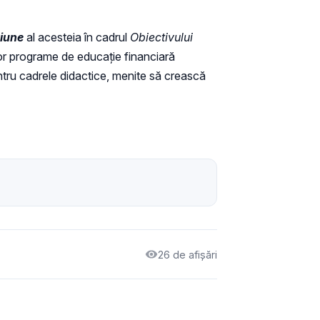
țiune
al acesteia în cadrul
Obiectivului
or programe de educație financiară
entru cadrele didactice, menite să crească
26 de afișări