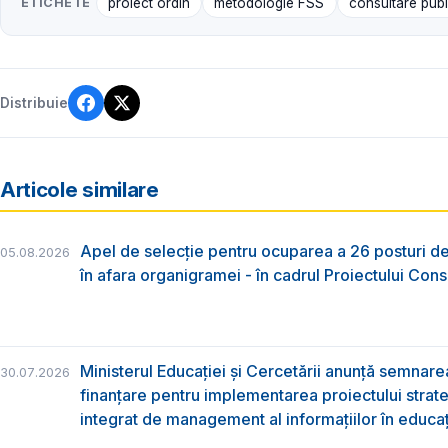
ETICHETE
proiect ordin
metodologie FSS
consultare publ
Distribuie
Articole similare
Apel de selecție pentru ocuparea a 26 posturi de
05.08.2026
în afara organigramei - în cadrul Proiectului Co
Ministerul Educației și Cercetării anunță semnare
30.07.2026
finanțare pentru implementarea proiectului strat
integrat de management al informațiilor în educa