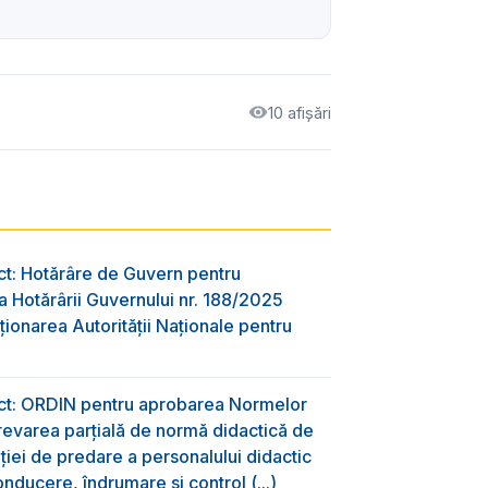
10 afișări
ct: Hotărâre de Guvern pentru
 Hotărârii Guvernului nr. 188/2025
ţionarea Autorităţii Naţionale pentru
ect: ORDIN pentru aprobarea Normelor
evarea parțială de normă didactică de
aţiei de predare a personalului didactic
nducere, îndrumare și control (...)