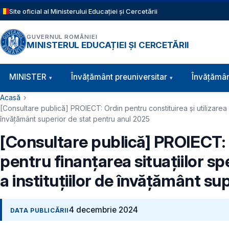
Sari la conținutul principal
Site oficial al Ministerului Educației și Cercetării
GUVERNUL ROMÂNIEI
MINISTERUL EDUCAȚIEI ȘI CERCETĂRII
Navigație principală
MINISTER
Învăţământ preuniversitar
Învățămân
Cale de navigare
Acasă
[Consultare publică] PROIECT: Ordin pentru constituirea și utilizarea fo
învățământ superior de stat pentru anul 2025
[Consultare publică] PROIECT: O
pentru finanțarea situațiilor sp
a instituțiilor de învățământ s
4 decembrie 2024
DATA PUBLICĂRII