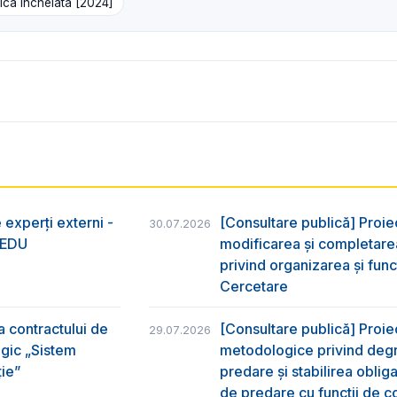
ică încheiată [2024]
 experți externi -
[Consultare publică] Proie
30.07.2026
nsEDU
modificarea și completarea
privind organizarea şi func
Cercetare
a contractului de
[Consultare publică] Proi
29.07.2026
egic „Sistem
metodologice privind degr
ție”
predare şi stabilirea oblig
de predare cu funcții de co