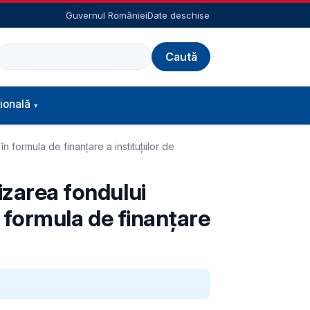
Guvernul României
Date deschise
Caută
ională
n formula de finanțare a instituțiilor de
izarea fondului
n formula de finanțare