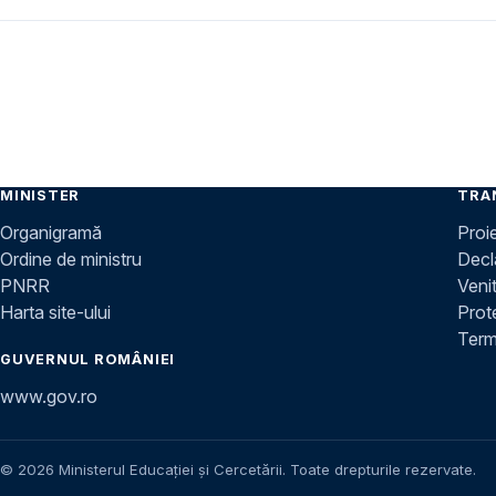
MINISTER
TRA
Organigramă
Proi
Ordine de ministru
Decla
PNRR
Venit
Harta site-ului
Prot
Terme
GUVERNUL ROMÂNIEI
www.gov.ro
© 2026 Ministerul Educației și Cercetării. Toate drepturile rezervate.