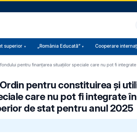
t superior
„România Educată”
Cooperare internaț
ndului pentru finanțarea situațiilor speciale care nu pot fi integrate î
rdin pentru constituirea și util
eciale care nu pot fi integrate î
uperior de stat pentru anul 2025