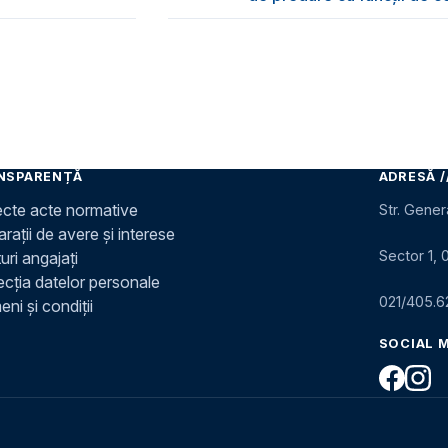
NSPARENȚĂ
ADRESĂ /
ecte acte normative
Str. Gener
rații de avere și interese
Sector 1, 
uri angajați
ecția datelor personale
021/405.6
ni și condiții
SOCIAL 