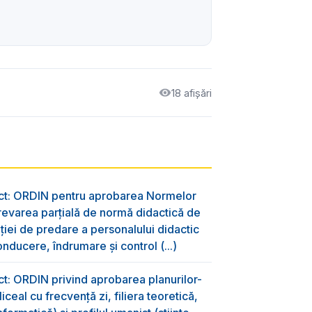
18 afișări
ect: ORDIN pentru aprobarea Normelor
evarea parțială de normă didactică de
aţiei de predare a personalului didactic
nducere, îndrumare și control (...)
ct: ORDIN privind aprobarea planurilor-
ceal cu frecvență zi, filiera teoretică,