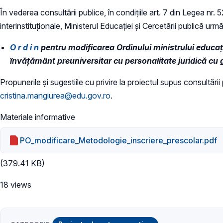
În vederea consultării publice, în condiţiile art. 7 din Legea nr.
interinstituționale, Ministerul Educaţiei și Cercetării publică urmă
O r d i n
pentru modificarea Ordinului ministrului educați
învățământ preuniversitar cu personalitate juridică cu 
Propunerile și sugestiile cu privire la proiectul supus consultări
cristina.mangiurea@edu.gov.ro
.
Materiale informative
PO_modificare_Metodologie_inscriere_prescolar.pdf
(379.41 KB)
18 views