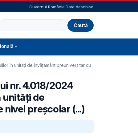
Guvernul României
Date deschise
Caută
ională
lor în unități de învățământ preuniversitar cu
ui nr. 4.018/2024
 unități de
ivel preșcolar (...)