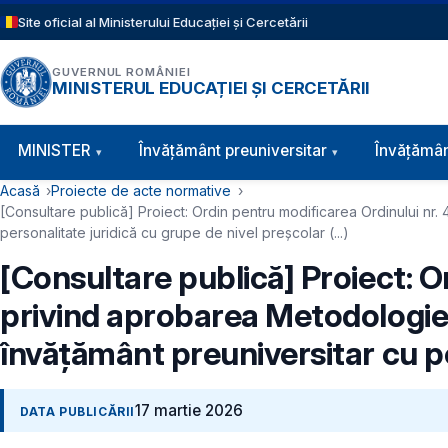
Sari la conținutul principal
Site oficial al Ministerului Educației și Cercetării
GUVERNUL ROMÂNIEI
MINISTERUL EDUCAȚIEI ȘI CERCETĂRII
Navigație principală
MINISTER
Învăţământ preuniversitar
Învățămân
Cale de navigare
Acasă
Proiecte de acte normative
[Consultare publică] Proiect: Ordin pentru modificarea Ordinului nr.
personalitate juridică cu grupe de nivel preșcolar (...)
[Consultare publică] Proiect: O
privind aprobarea Metodologiei-
învățământ preuniversitar cu per
17 martie 2026
DATA PUBLICĂRII