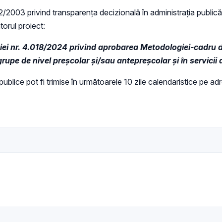
 52/2003 privind transparenţa decizională în administraţia publică,
torul proiect:
ei nr. 4.018/2024 privind aprobarea Metodologiei-cadru de î
grupe de nivel preșcolar și/sau antepreșcolar și în servici
i publice pot fi trimise în următoarele 10 zile calendaristice pe a