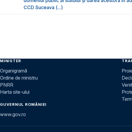
domeniul public al statului și darea acestora în ad
CCD Suceava (...)
MINISTER
TRA
Organigramă
Proi
Ordine de ministru
Decla
PNRR
Venit
Harta site-ului
Prot
Terme
GUVERNUL ROMÂNIEI
www.gov.ro