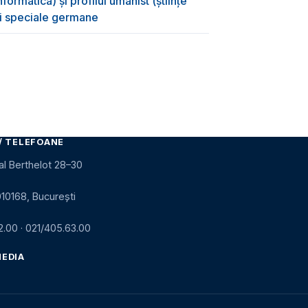
formatică) și profilul umanist (științe
oli speciale germane
/ TELEFOANE
al Berthelot 28–30
010168, București
2.00
·
021/405.63.00
MEDIA