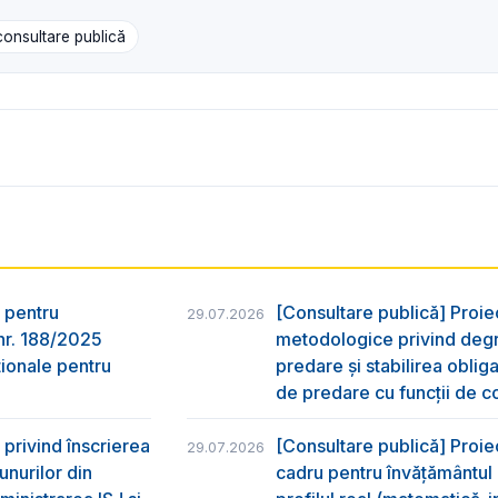
consultare publică
 pentru
[Consultare publică] Proi
29.07.2026
nr. 188/2025
metodologice privind degr
ţionale pentru
predare şi stabilirea oblig
de predare cu funcții de co
privind înscrierea
[Consultare publică] Proie
29.07.2026
unurilor din
cadru pentru învățământul li