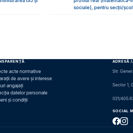
ministrarea ISJ și
profilul real (matematică-in
sociale), pentru secții/șc
NSPARENȚĂ
ADRESĂ /
ecte acte normative
Str. Gener
rații de avere și interese
Sector 1, 
uri angajați
ecția datelor personale
021/405.6
ni și condiții
SOCIAL 