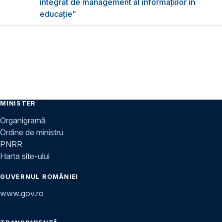
integrat de management al informațiilor în
educație”
MINISTER
Organigramă
Ordine de ministru
PNRR
Harta site-ului
GUVERNUL ROMÂNIEI
www.gov.ro