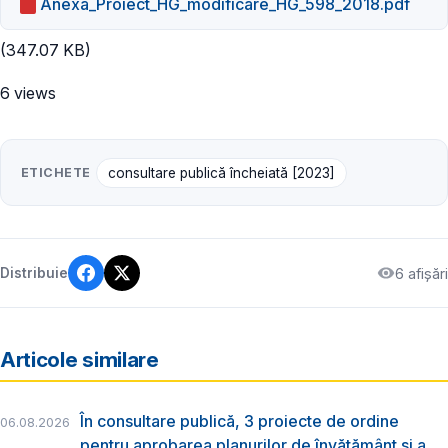
Anexa_Proiect_HG_modificare_HG_598_2018.pdf
(347.07 KB)
6 views
ETICHETE
consultare publică încheiată [2023]
6 afișări
Distribuie
Articole similare
În consultare publică, 3 proiecte de ordine
06.08.2026
pentru aprobarea planurilor de învățământ și a