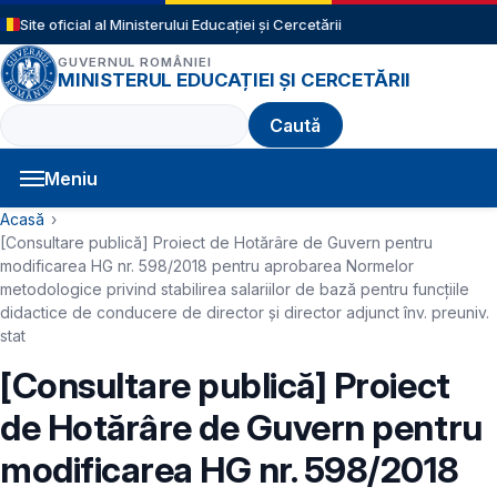
Sari la conținutul principal
Site oficial al Ministerului Educației și Cercetării
GUVERNUL ROMÂNIEI
MINISTERUL EDUCAȚIEI ȘI CERCETĂRII
Caută
Meniu
Navigație principală
Cale de navigare
Acasă
[Consultare publică] Proiect de Hotărâre de Guvern pentru
modificarea HG nr. 598/2018 pentru aprobarea Normelor
metodologice privind stabilirea salariilor de bază pentru funcțiile
didactice de conducere de director și director adjunct înv. preuniv.
stat
[Consultare publică] Proiect
de Hotărâre de Guvern pentru
modificarea HG nr. 598/2018