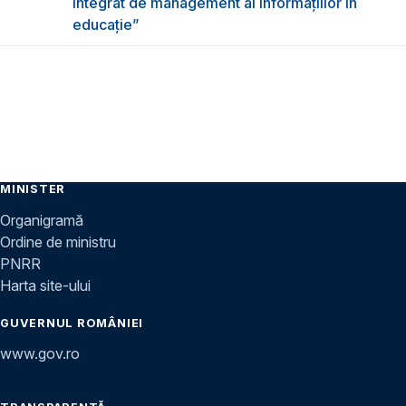
integrat de management al informațiilor în
educație”
MINISTER
Organigramă
Ordine de ministru
PNRR
Harta site-ului
GUVERNUL ROMÂNIEI
www.gov.ro