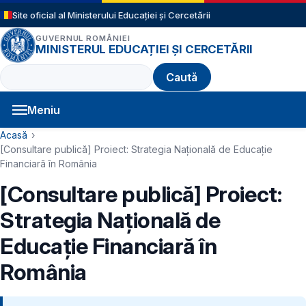
Sari la conținutul principal
Site oficial al Ministerului Educației și Cercetării
GUVERNUL ROMÂNIEI
MINISTERUL EDUCAȚIEI ȘI CERCETĂRII
Caută
Meniu
Navigație principală
Cale de navigare
Acasă
[Consultare publică] Proiect: Strategia Națională de Educație
Financiară în România
[Consultare publică] Proiect:
Strategia Națională de
Educație Financiară în
România