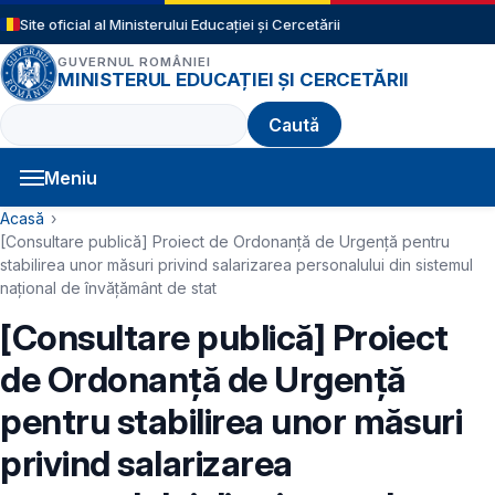
Sari la conținutul principal
Site oficial al Ministerului Educației și Cercetării
GUVERNUL ROMÂNIEI
MINISTERUL EDUCAȚIEI ȘI CERCETĂRII
Caută
Meniu
Navigație principală
Cale de navigare
Acasă
[Consultare publică] Proiect de Ordonanță de Urgență pentru
stabilirea unor măsuri privind salarizarea personalului din sistemul
național de învățământ de stat
[Consultare publică] Proiect
de Ordonanță de Urgență
pentru stabilirea unor măsuri
privind salarizarea