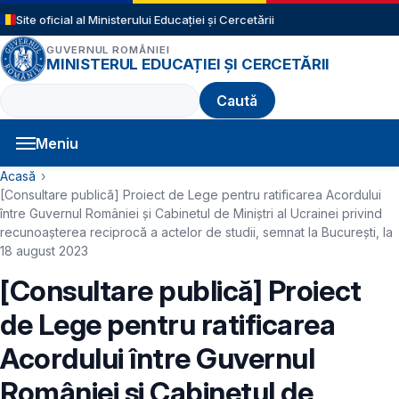
Sari la conținutul principal
Site oficial al Ministerului Educației și Cercetării
GUVERNUL ROMÂNIEI
MINISTERUL EDUCAȚIEI ȘI CERCETĂRII
Caută
Meniu
Navigație principală
Cale de navigare
Acasă
[Consultare publică] Proiect de Lege pentru ratificarea Acordului
între Guvernul României și Cabinetul de Miniștri al Ucrainei privind
recunoașterea reciprocă a actelor de studii, semnat la București, la
18 august 2023
[Consultare publică] Proiect
de Lege pentru ratificarea
Acordului între Guvernul
României și Cabinetul de