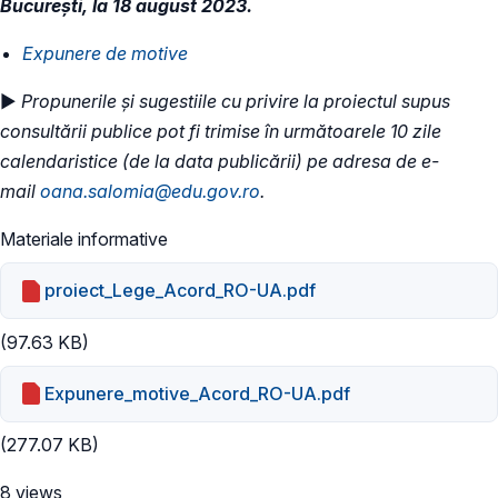
București, la 18 august 2023.
​Expunere de motive
►
Propunerile și sugestiile cu privire la proiectul supus
consultării publice pot fi trimise în următoarele 10 zile
calendaristice (de la data publicării) pe adresa de e-
mail
oana.salomia@edu.gov.ro
.
Materiale informative
proiect_Lege_Acord_RO-UA.pdf
(97.63 KB)
Expunere_motive_Acord_RO-UA.pdf
(277.07 KB)
8 views