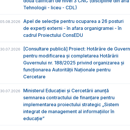
două calificări de nivel 3 CNC (discipline din aria
Tehnologii - liceu - CDL)
Apel de selecție pentru ocuparea a 26 posturi
05.08.2026
de experți externi - în afara organigramei - în
cadrul Proiectului ConsEDU
[Consultare publică] Proiect: Hotărâre de Guvern
30.07.2026
pentru modificarea și completarea Hotărârii
Guvernului nr. 188/2025 privind organizarea şi
funcţionarea Autorităţii Naţionale pentru
Cercetare
Ministerul Educației și Cercetării anunță
30.07.2026
semnarea contractului de finanțare pentru
implementarea proiectului strategic „Sistem
integrat de management al informațiilor în
educație”