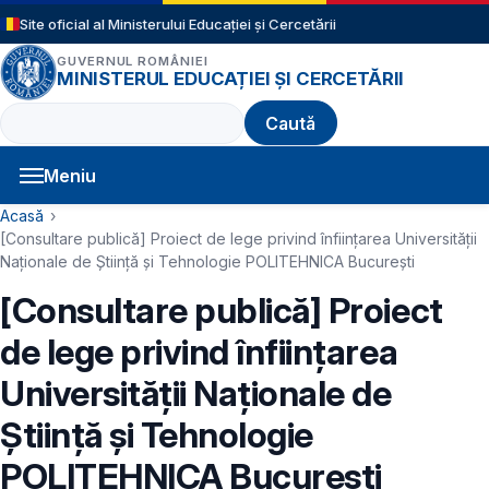
Sari la conținutul principal
Site oficial al Ministerului Educației și Cercetării
GUVERNUL ROMÂNIEI
MINISTERUL EDUCAȚIEI ȘI CERCETĂRII
Caută
Meniu
Navigație principală
Cale de navigare
Acasă
[Consultare publică] Proiect de lege privind înființarea Universității
Naționale de Știință și Tehnologie POLITEHNICA București
[Consultare publică] Proiect
de lege privind înființarea
Universității Naționale de
Știință și Tehnologie
POLITEHNICA București