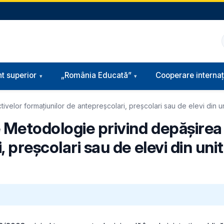
t superior
„România Educată”
Cooperare internaț
elor formațiunilor de antepreșcolari, preșcolari sau de elevi din uni
e Metodologie privind depășirea
 preșcolari sau de elevi din uni