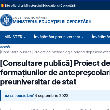
Sari la conținutul principal
Site oficial al Ministerului Educației și Cercetării
GUVERNUL ROMÂNIEI
MINISTERUL EDUCAȚIEI ȘI CERCETĂRII
Navigație principală
MINISTER
Învăţământ preuniversitar
Învățămân
Cale de navigare
Acasă
[Consultare publică] Proiect de Metodologie privind depășirea efectiv
[Consultare publică] Proiect d
formațiunilor de antepreșcolari,
preuniversitar de stat
14 septembrie 2023
DATA PUBLICĂRII