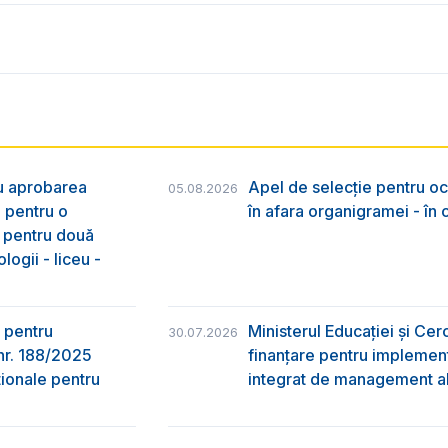
ru aprobarea
Apel de selecție pentru oc
05.08.2026
e pentru o
în afara organigramei - în
& pentru două
logii - liceu -
 pentru
Ministerul Educației și Ce
30.07.2026
nr. 188/2025
finanțare pentru implement
ţionale pentru
integrat de management al 