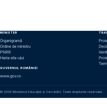
MINISTER
TRA
Organigramă
Proi
Ordine de ministru
Decla
PNRR
Venit
Harta site-ului
Prot
Terme
GUVERNUL ROMÂNIEI
www.gov.ro
© 2026 Ministerul Educației și Cercetării. Toate drepturile rezervate.