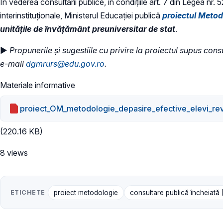
În vederea consultării publice, în condiţiile art. 7 din Legea nr.
interinstituționale, Ministerul Educaţiei publică
proiectul Metod
unitățile de învățământ preuniversitar de stat
.
►
Propunerile și sugestiile cu privire la proiectul supus consu
e-mail
dgmrurs@edu.gov.ro
.
Materiale informative
proiect_OM_metodologie_depasire_efective_elevi_rev
(220.16 KB)
8 views
ETICHETE
proiect metodologie
consultare publică încheiată