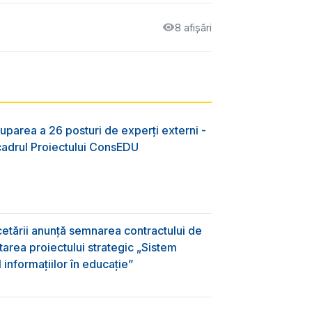
8 afișări
uparea a 26 posturi de experți externi -
 cadrul Proiectului ConsEDU
rcetării anunță semnarea contractului de
area proiectului strategic „Sistem
informațiilor în educație”