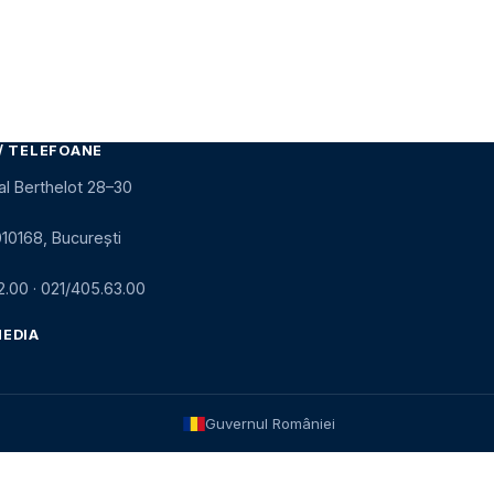
/ TELEFOANE
al Berthelot 28–30
010168, București
2.00
·
021/405.63.00
MEDIA
Guvernul României