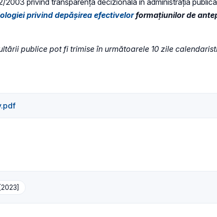
 52/2003 privind transparenţa decizională în administraţia publică,
ologiei privind depășirea efectivelor
formațiunilor de antep
ltării publice pot fi trimise în următoarele 10 zile calendaris
.pdf
 [2023]