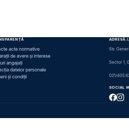
NSPARENȚĂ
ADRESĂ /
ecte acte normative
Str. Gener
rații de avere și interese
Sector 1, 
uri angajați
ecția datelor personale
021/405.6
ni și condiții
SOCIAL 