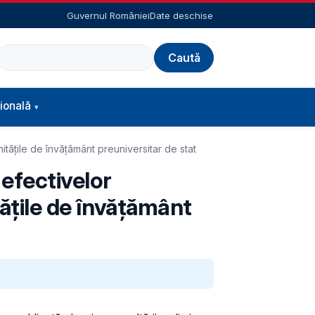
Guvernul României
Date deschise
Caută
ională
tățile de învățământ preuniversitar de stat
 efectivelor
tățile de învățământ