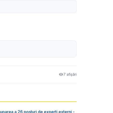
7 afișări
uparea a 26 posturi de experți externi -