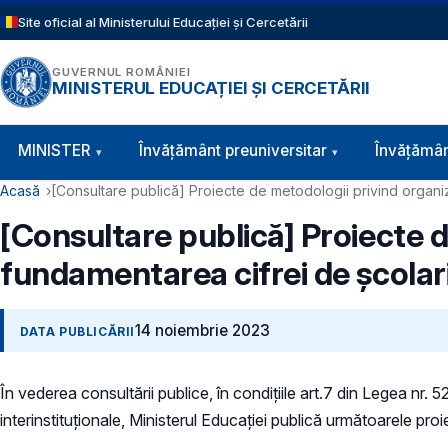
Sari la conținutul principal
Site oficial al Ministerului Educației și Cercetării
GUVERNUL ROMÂNIEI
MINISTERUL EDUCAȚIEI ȘI CERCETĂRII
Navigație principală
MINISTER
Învăţământ preuniversitar
Învățămân
Cale de navigare
Acasă
[Consultare publică] Proiecte de metodologii privind organiz
[Consultare publică] Proiecte d
fundamentarea cifrei de școlar
14 noiembrie 2023
DATA PUBLICĂRII
În vederea consultării publice, în condiţiile art.7 din Legea nr. 
interinstituționale, Ministerul Educaţiei publică următoarele proi