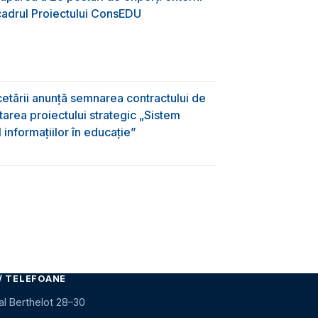
 cadrul Proiectului ConsEDU
rcetării anunță semnarea contractului de
area proiectului strategic „Sistem
informațiilor în educație”
/ TELEFOANE
al Berthelot 28–30