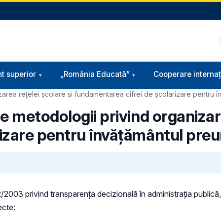
t superior
„România Educată”
Cooperare internaț
area rețelei școlare și fundamentarea cifrei de școlarizare pentru în
e metodologii privind organizare
izare pentru învățământul preun
52/2003 privind transparenţa decizională în administraţia publică, 
ecte: