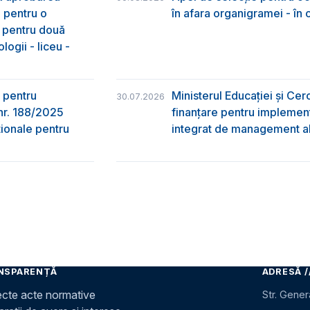
e pentru o
în afara organigramei - în
& pentru două
logii - liceu -
 pentru
Ministerul Educației și Ce
30.07.2026
nr. 188/2025
finanțare pentru implement
ţionale pentru
integrat de management al 
NSPARENȚĂ
ADRESĂ /
ecte acte normative
Str. Gener