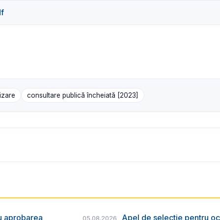
df
izare
consultare publică încheiată [2023]
ru aprobarea
Apel de selecție pentru oc
05.08.2026