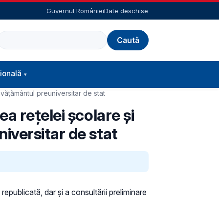
Guvernul României
Date deschise
Caută
ională
vățământul preuniversitar de stat
a rețelei școlare și
iversitar de stat
republicată, dar și a consultării preliminare