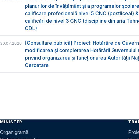
planurilor de învățământ și a programelor școlar
calificare profesională nivel 5 CNC (postliceal) 
calificări de nivel 3 CNC (discipline din aria Tehno
CDL)
[Consultare publică] Proiect: Hotărâre de Guvern
30.07.2026
modificarea și completarea Hotărârii Guvernului 
privind organizarea şi funcţionarea Autorităţii Na
Cercetare
MINISTER
TRA
Organigramă
Proi