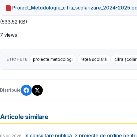
Proiect_Metodologie_cifra_scolarizare_2024-2025.p
(533.52 KB)
7 views
ETICHETE
proiecte metodologii
rețea școlară
cifra școlar
Distribuie
Articole similare
În consultare publică, 3 proiecte de ordine pent
06.08.2026