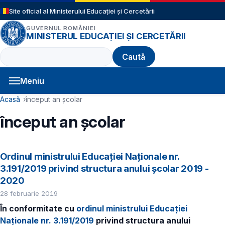
Sari la conținutul principal
Site oficial al Ministerului Educației și Cercetării
GUVERNUL ROMÂNIEI
MINISTERUL EDUCAȚIEI ȘI CERCETĂRII
Caută
Meniu
Navigație principală
Cale de navigare
Acasă
început an școlar
început an școlar
Ordinul ministrului Educației Naționale nr.
3.191/2019 privind structura anului şcolar 2019 -
2020
28 februarie 2019
În conformitate cu
ordinul ministrului Educației
Naționale nr. 3.191/2019
privind structura anului